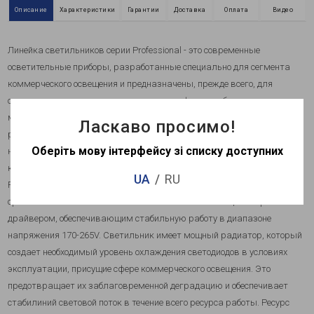
Описание
Характеристики
Гарантии
Доставка
Оплата
Видео
Линейка светильников серии
Professional
- это современные
осветительные приборы, разработанные специально для сегмента
коммерческого освещения и предназначены, прежде всего, для
освещения торговых, административно-офисных, общественных,
медицинских и др. типов помещений.
Дизайн и конструктивное
Ласкаво просимо!
решение светильника разработаны и оптимизированы именно для
Оберіть мову інтерфейсу зі списку доступних
нужд и задач, которые решают специалисты из сферы
коммерческого освещения. Использование светильника Feron
UA
RU
Professional обеспечивает экономию электроэнергии до 80%, по
сравнению с обычными лампами. Светильник оснащен встроенным
драйвером, обеспечивающим стабильную работу в диапазоне
напряжения 170-265V. Светильник имеет мощный радиатор, который
создает необходимый уровень охлаждения светодиодов в условиях
эксплуатации, присущие сфере коммерческого освещения. Это
предотвращает их заблаговременной деградацию и обеспечивает
стабилиний световой поток в течение всего ресурса работы. Ресурс