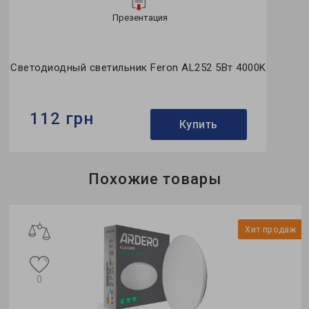
Презентация
Светодиодный светильник Feron AL252 5Вт 4000K
112 грн
Купить
Бренд:
Feron
Похожие товары
Тип светильника:
встроенный
Тип источника света:
LED
ж
Хит продаж
0