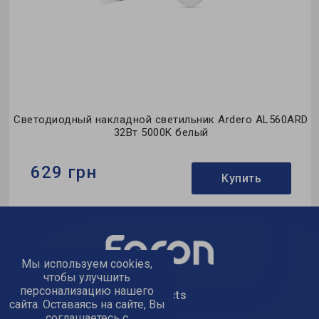
D
Светодиодный накладной светильник Ardero AL560ARD
32Вт 5000K белый
629 грн
Купить
Бренд:
Ardero
Тип светильника:
накладной
Тип источника света:
LED
Мы используем cookies,
чтобы улучшить
персонализацию нашего
text_kontacts
сайта. Оставаясь на сайте, Вы
соглашаетесь с