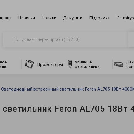
впраця
Новинки
Новини
Де купити
Підтримка
Конфігу
ное
Уличные
Дек
Прожекторы
ение
светильники
осв
Светодиодный встроенный светильник Feron AL705 18Вт 4000
светильник Feron AL705 18Вт 