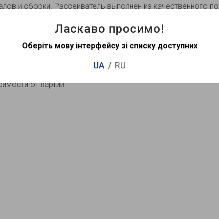
лов и сборки. Рассеиватель выполнен из качественного п
Ласкаво просимо!
Оберіть мову інтерфейсу зі списку доступних
UA
RU
симости от партии