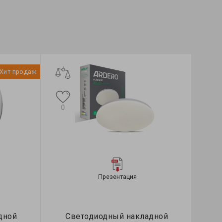
Хит продаж
0
Презентация
дной
Светодиодный накладной