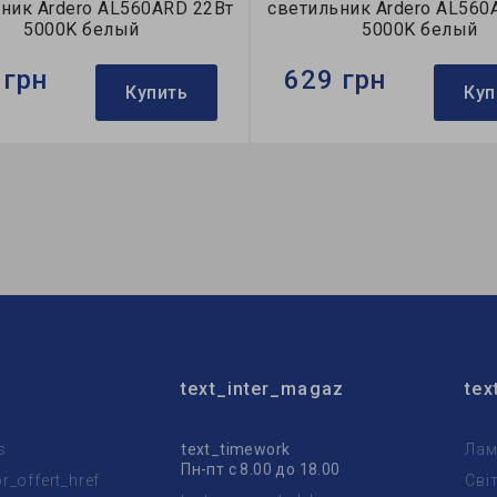
ник Ardero AL560ARD 22Вт
светильник Ardero AL560
5000K белый
5000K белый
 грн
629 грн
Купить
Куп
Ardero
Бренд:
Ardero
тильника:
накладной
Тип светильника:
накладн
очника света:
LED
Тип источника света:
LED
text_inter_magaz
tex
s
text_timework
Лам
Пн-пт с 8.00 до 18.00
_offert_href
Сві