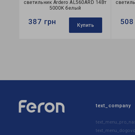
светильник Ardero AL560ARD 14Вт
светиль
5000K белый
387 грн
508
Купить
Бренд:
Ardero
Бренд:
Тип светильника:
накладной
Тип све
Тип источника света:
LED
Тип ист
text_company
text_menu_pro_na
text_menu_dogovor