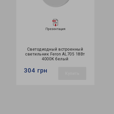
Презентация
Светодиодный встроенный
светильник Feron AL705 18Вт
4000K белый
304 грн
Купить
Бренд:
Feron
Тип светильника:
встроенный
Тип источника света:
LED