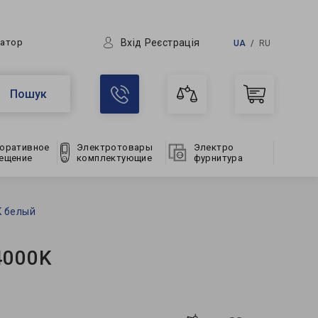
Вхід
Реєстрація
ратор
UA
RU
Пошук
оративное
Электротовары
Электро
ещение
комплектующие
фурнитура
K белый
4000K