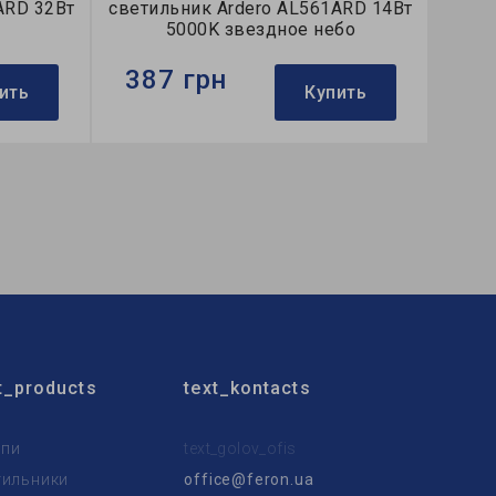
ARD 32Вт
светильник Ardero AL561ARD 14Вт
5000K звездное небо
387 грн
ить
Купить
Бренд:
Ardero
ой
Тип светильника:
накладной
Тип источника света:
LED
t_products
text_kontacts
пи
text_golov_ofis
тильники
office@feron.ua