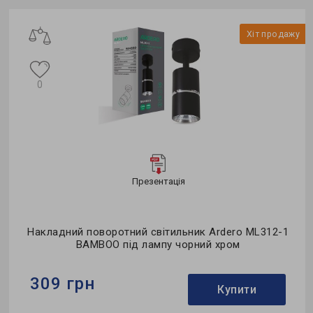
Тип джерела світла:
LED
у
Хіт продажу
0
Презентація
Накладний поворотний світильник Ardero ML312-1
BAMBOO під лампу чорний хром
309 грн
Купити