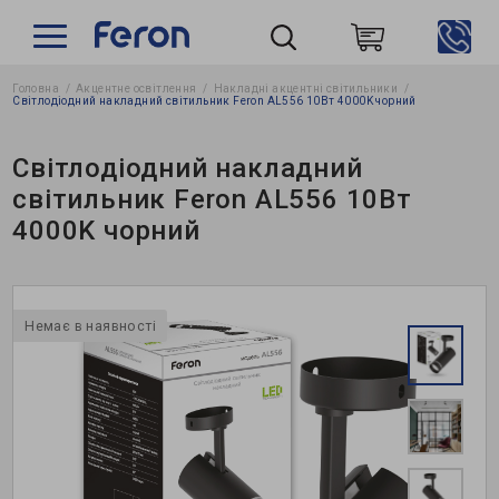
Головна
Акцентне освітлення
Накладні акцентні світильники
Пошук
Світлодіодний накладний світильник Feron AL556 10Вт 4000K чорний
Світлодіодний накладний
світильник Feron AL556 10Вт
4000K чорний
Немає в наявності