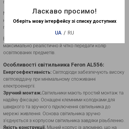
перепадах напруги.
Ласкаво просимо!
Має зручне регулювання напрямку світлового променю:
на 350° горизонтальній площині, на 105° у вертикальній
Оберіть мову інтерфейсу зі списку доступних
площині.
UA
RU
Високий індекс передачі кольору Ra>80 дозволяє
максимально реалістично й чітко передати колір
освітлюваних предметів.
Особливості світильника Feron AL556:
Енергоефективність:
Світлодіоди забезпечують високу
світловіддачу при мінімальному споживанні
електроенергії.
Зручний монтаж.
Світильники мають простий монтаж та
надійну фіксацію. Оснащені клемними колодками для
швидкого та зручного підключення світильника до
мережі живлення. Основа світильника зручно
з’єднується з корпусом світильника завдяки різьбленню.
Якість конструкції.
Міцний корпус із алюмінію, що на