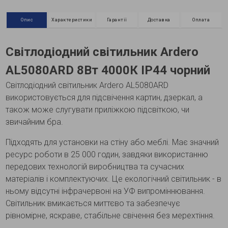
Опис
Характеристики
Гарантії
Доставка
Оплата
Світлодіодний світильник Ardero
AL5080ARD 8Вт 4000К IP44 чорний
Світлодіодний світильник Ardero AL5080ARD
використовується для підсвічення картин, дзеркал, а
також може слугувати приліжкою підсвіткою, чи
звичайним бра.
Підходять для установки на стіну або меблі. Має значний
ресурс роботи в 25 000 годин, завдяки використанню
передових технологій виробництва та сучасних
матеріалів і комплектуючих. Це екологічний світильник - в
ньому відсутні інфрачервоні на УФ випроміннювання.
Світильник вмикається миттєво та забезпечує
рівномірне, яскраве, стабільне свічення без мерехтіння.