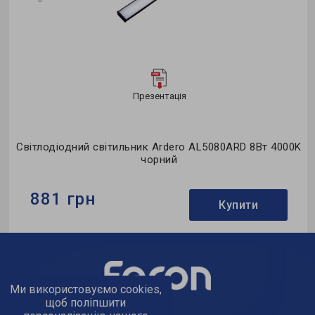
Презентація
K
Світлодіодний світильник Ardero AL5080ARD 8Вт 4000K
чорний
881 грн
Купити
Бренд:
Ardero
Використання:
приліжкові (бра)
Потужність в робочому режимі Pon, W:
8
Ми використовуємо cookies,
щоб поліпшити