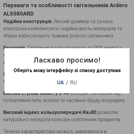
Переваги та особливості світильників Ardero
AL5080ARD
Надійна конструкція.
Якісний драйвер та сучасні
електронні комплектуючі і надійна якість матеріалів та
збірки забеспечують тривалу роботу світильника
Економія.
Світильники заощаджують до 90% енергії у
порівнянні з моделями які використовують лампи у якості
Ласкаво просимо!
джерела світла
Оберіть мову інтерфейсу зі списку доступних
Якісне світло.
Світильник миттєво вмикається та світить
без мерехтіння та пульсації
UA
RU
Висока ступінь захисту IP44
захищає світильник від
потрапляння пилу, вологи та частинок бруду всередину
Високий індекс кольоропередачі Ra≥80
дозволяє
натурально передати кольори освітленних предметів
Технічні характеристики можуть змінюватися в