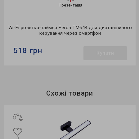
Презентація
м
Wi-Fi розетка-таймер Feron ТМ644 для дистанційного
керування через смартфон
518 грн
Купити
Бренд:
Feron
Напруга, V:
230
Матеріал:
пластик
Схожі товари
0