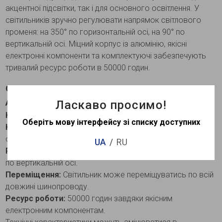
акцентної підсвітки, так і для основного освітлення. У
світильників зручно регулювати напрямок світлового
променя: на 350° по горизонтальній осі, на 90° по
вертикальній осі. Міцний корпус із алюмінію, якісні
електронні компоненти та комплектуючі забезпечують
тривалий ресурс роботи в 50000 годин.
Основні характеристики світильника Feron
AL106
Ласкаво просимо!
Корпус:
Міцний алюмінієвий корпус.
Оберіть мову інтерфейсу зі списку доступних
Кут розсіювання:
80° для точного акцентного
освітлення.
UA
RU
Регулювання напрямку:
350° по горизонтальній осі, 90°
по вертикальній осі.
Переміщення:
Світильник може переміщуватись по всій
довжині шинопроводу.
Ресурс роботи:
50000 годин завдяки якісним
електронним компонентам.