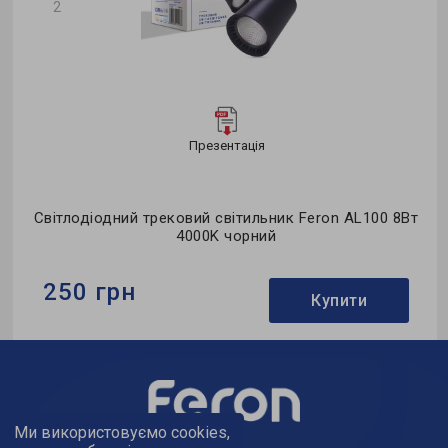
2
Презентація
o
Світлодіодний трековий світильник Feron AL100 8Вт
4000K чорний
250 грн
Купити
Бренд:
Feron
Тип світильника:
трековий
Колекція:
однофазні
Ми використовуємо cookies,