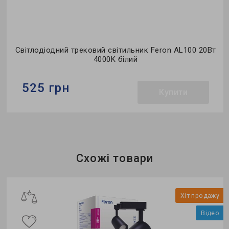
Світлодіодний трековий світильник Feron AL100 20Вт
4000K білий
525 грн
Купити
Бренд:
Feron
Тип світильника:
трековий
Тип джерела світла:
LED
Схожі товари
у
Хіт продажу
о
Відео