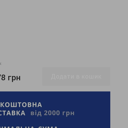
а:
78 грн
Додати в кошик