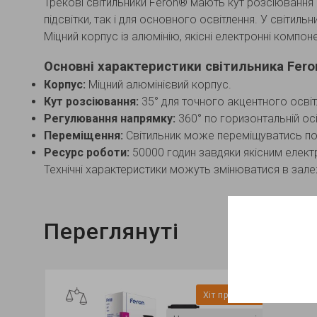
Трекові світильники Feron® мають кут розсіювання
підсвітки, так і для основного освітлення. У світиль
Міцний корпус із алюмінію, якісні електронні комп
Основні характеристики світильника Fero
Корпус:
Міцний алюмінієвий корпус.
Кут розсіювання:
35° для точного акцентного освіт
Регулювання напрямку:
360° по горизонтальній осі,
Переміщення:
Світильник може переміщуватись по
Ресурс роботи:
50000 годин завдяки якісним елек
Технічні характеристики можуть змінюватися в залежн
Переглянуті
 продажу
Хіт продажу
Хіт продажу