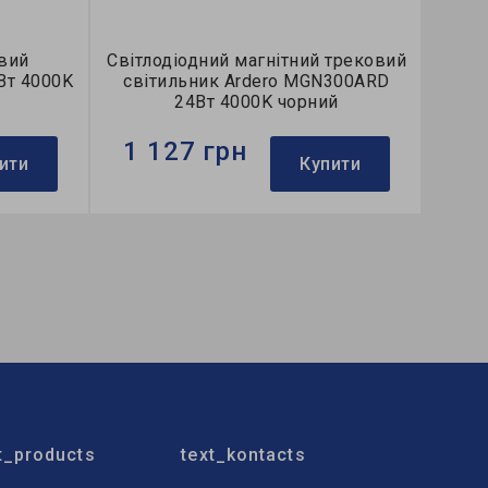
овий
Світлодіодний магнітний трековий
Вт 4000K
світильник Ardero MGN300ARD
24Вт 4000K чорний
1 127 грн
ити
Купити
Бренд:
Ardero
Тип світильника:
трековий
Колекція:
MGN
t_products
text_kontacts