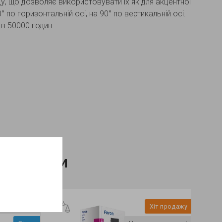
, що дозволяє використовувати їх як для акцентної
 по горизонтальній осі, на 90° по вертикальній осі.
 в 50000 годин.
і товари
в наявності
Хіт продажу