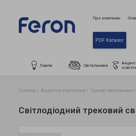
Про компанію
Спі
PDF Каталог
Акцент
Лампи
Світильники
освітл
Головна
Акцентне освітлення
Трекові світильники
Світлодіодний трековий св