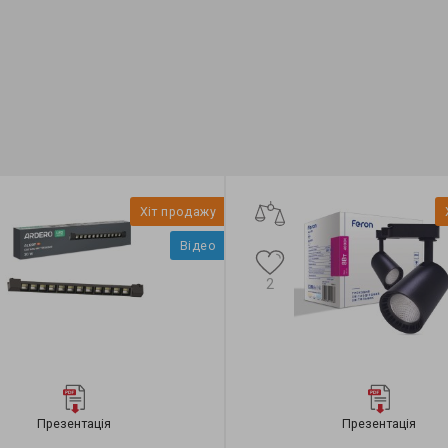
тильника:
трековий
Тип світильника:
трековий
я:
однофазні
Тип джерела світла:
LED
Хіт продажу
Відео
2
Презентація
Презентація