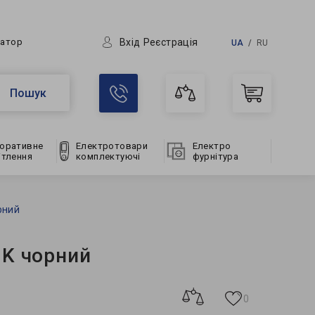
Вхід
Реєстрація
ратор
UA
RU
Пошук
оративне
Електротовари
Електро
ітлення
комплектуючі
фурнітура
рний
0K чорний
0