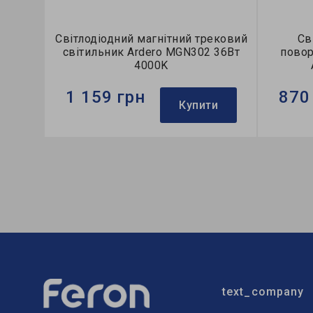
Світлодіодний магнітний трековий
Св
світильник Ardero MGN302 36Вт
повор
4000K
1 159 грн
870
Купити
Бренд:
Ardero
Бренд:
Тип світильника:
трековий
Тип сві
Колекція:
MGN
Колекці
text_company