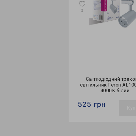
Відео
0
Презентація
ітлодіодний трековий
Світлодіодний трек
ильник Feron AL100 12Вт
світильник Feron AL10
4000K чорний
4000K білий
 грн
525 грн
Купити
Куп
Feron
Бренд:
Feron