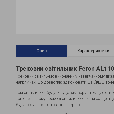
Опис
Характеристики
Трековий світильник Feron AL11
Трековий світильник виконаний у незвичайному диз
напрямках, що дозволяє здійснювати ще більш точне
Такі світильники будуть чудовим варіантом для ство
тощо. Загалом, трекові світильники якнайкраще під
будинок у справжню арт-галерею