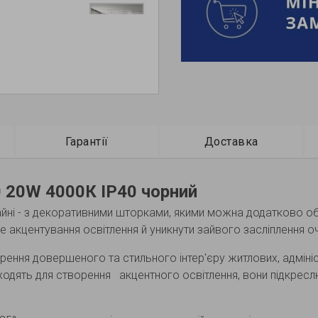
Гарантії
Доставка
0 20W 4000К IP40 чорний
айні - з декоративними шторками, якими можна додатково 
 акцентування освітлення й уникнути зайвого засліплення о
рення довершеного та стильного інтер'єру житлових, адмініс
ходять для створення акцентного освітлення, вони підкрес