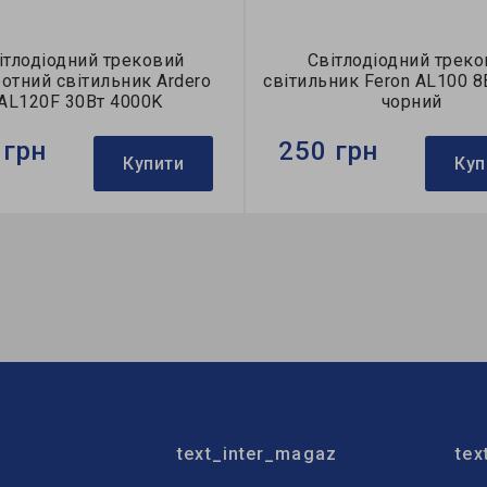
ітлодіодний трековий
Світлодіодний трек
отний світильник Ardero
світильник Feron AL100 8
AL120F 30Вт 4000K
чорний
 грн
250 грн
Купити
Куп
Ardero
Бренд:
Feron
тильника:
трековий
Тип світильника:
трековий
я:
однофазні
Колекція:
однофазні
text_inter_magaz
tex