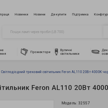
впраця
Новинки
Новини
Де купити
Підтримка
Конфігу
не
Вуличні
Дек
Прожектори
ення
світильники
осв
Світлодіодний трековий світильник Feron AL110 20Вт 4000K чо
ітильник Feron AL110 20Вт 400
Модель:
32557