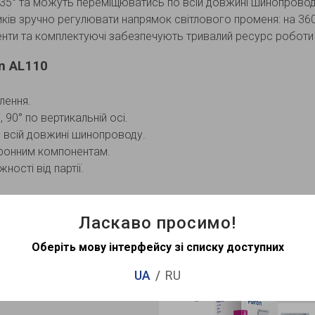
 35° та можуть переміщюватись по всій довжині шинопроводу
ників зручно регулювати напрямок світлового променя: на 360°
оненти та комплектуючі забезпечують тривалий ресурс роботи
n AL110
лення.
 90° по вертикальній осі.
 всій довжині шинопроводу.
тронним компонентам.
ості від партії.
Ласкаво просимо!
Рекомендован
Оберіть мову інтерфейсу зі списку доступних
UA
RU
Хіт продажу
Немає 