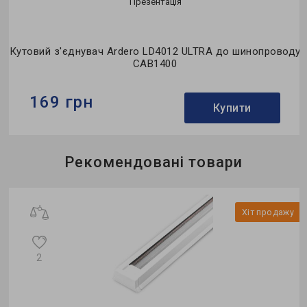
Презентація
Кутовий з'єднувач Ardero LD4012 ULTRA до шинопроводу
CAB1400
169 грн
Купити
Бренд:
Ardero
Рекомендовані товари
Тип:
з'єднувач
Колекція:
ULTRA
у
Хіт продажу
о
2