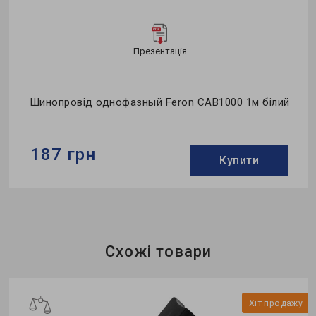
Презентація
Шинопровід однофазный Feron CAB1000 1м білий
187 грн
Купити
Бренд:
Feron
Тип:
шинопровід
Тип монтажу:
накладний
Схожі товари
у
Хіт продажу