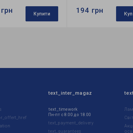
 грн
194 грн
Купити
Куп
Feron
Бренд:
Feron
тильника:
вбудований
Тип світильника:
вбудован
пи:
MR16
Тип лампи:
MR16
text_inter_magaz
tex
s
text_timework
Лам
Пн-пт с 8.00 до 18.00
_offert_href
Сві
text_payment_delivery
ation
Акц
text_guarantees
осв