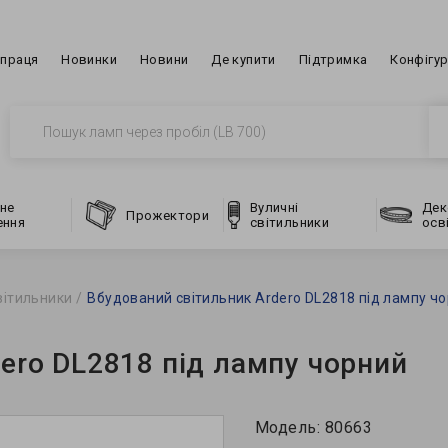
впраця
Новинки
Новини
Де купити
Підтримка
Конфігу
не
Вуличні
Дек
Прожектори
ення
світильники
осв
вітильники
Вбудований світильник Ardero DL2818 під лампу ч
ero DL2818 під лампу чорний
Модель:
80663