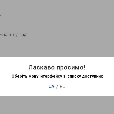
т
ності від партії
Ласкаво просимо!
Оберіть мову інтерфейсу зі списку доступних
UA
RU