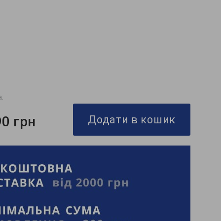
а:
90 грн
Додати в кошик