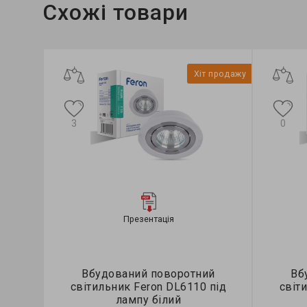
Схожі товари
Хіт продажу
3
0
Презентація
Вбудований поворотний
Вб
світильник Feron DL6110 під
світ
лампу білий