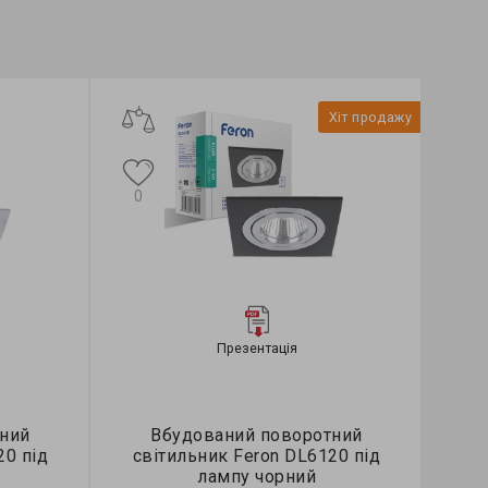
Хіт продажу
0
Презентація
ний
Вбудований поворотний
20 під
світильник Feron DL6120 під
лампу чорний