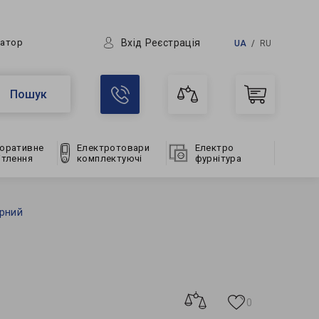
Вхід
Реєстрація
ратор
UA
RU
Пошук
оративне
Електротовари
Електро
ітлення
комплектуючі
фурнітура
орний
0