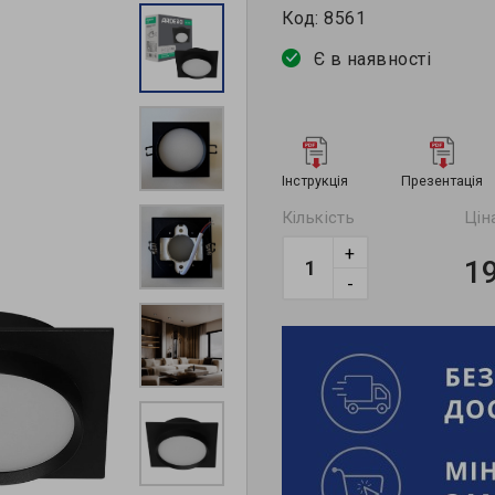
Код:
8561
Є в наявності
Інструкція
Презентація
Кількість
Цін
+
1
-