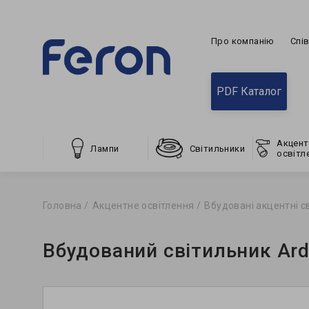
Про компанію
Спі
PDF Каталог
Акцент
Лампи
Світильники
освітл
Головна
Акцентне освітлення
Вбудовані акцентні с
Вбудований світильник Ard