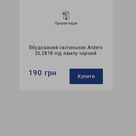
Презентація
Вбудований світильник Ardero
DL2818 під лампу чорний
190 грн
Купити
Бренд:
Ardero
Тип світильника:
вбудований
Тип лампи:
GX35