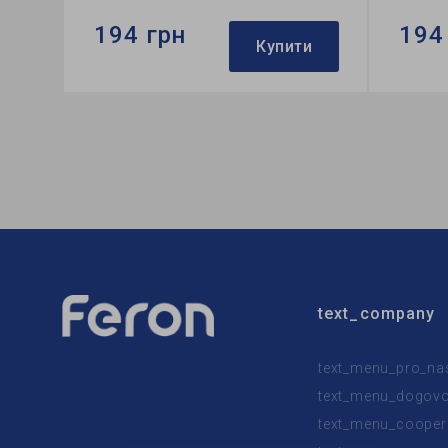
194 грн
194
Купити
Бренд:
Feron
Бренд:
Тип світильника:
вбудований
Тип сві
Тип лампи:
MR16
Тип лам
text_company
text_menu_pro_na
text_menu_dogovor
text_menu_cooper