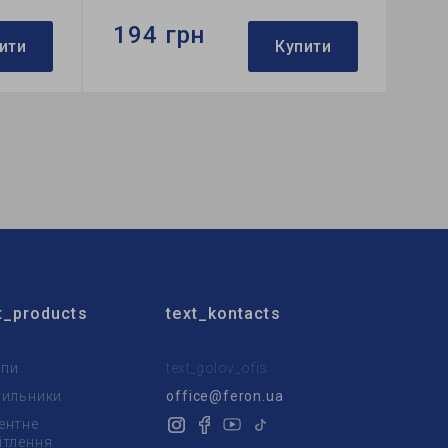
194 грн
ити
Купити
Бренд:
Feron
ий
Тип світильника:
вбудований
Тип лампи:
MR16
t_products
text_kontacts
пи
text_golov_ofis
тильники
office@feron.ua
ентне
ітлення