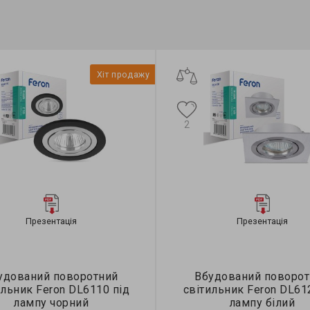
Хіт продажу
2
Презентація
Презентація
удований поворотний
Вбудований поворот
ильник Feron DL6110 під
світильник Feron DL61
лампу чорний
лампу білий