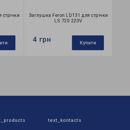
я стрічки
Заглушка Feron LD131 для стрічки
LS 720 220V
4 грн
ити
Купити
Бренд:
Feron
Гарантія:
3 місяці
t_products
text_kontacts