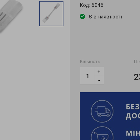
Код:
6046
Є в наявності
Кількість
Ці
+
2
-