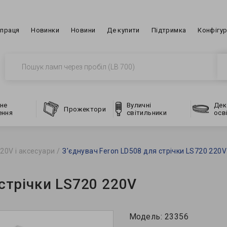
впраця
Новинки
Новини
Де купити
Підтримка
Конфігу
не
Вуличні
Дек
Прожектори
ення
світильники
осв
20V і аксесуари
З'єднувач Feron LD508 для стрічки LS720 220V
 стрічки LS720 220V
Модель:
23356