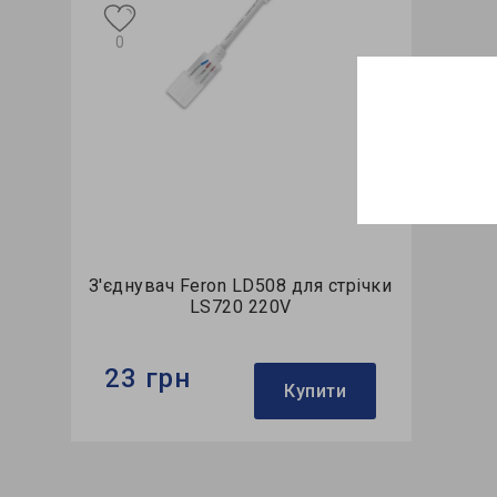
0
З'єднувач Feron LD508 для стрічки
LS720 220V
23 грн
Купити
Бренд:
Feron