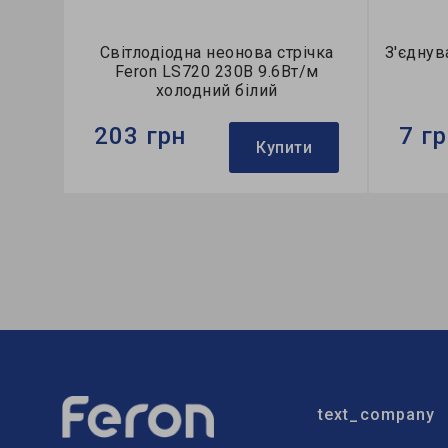
Світлодіодна неонова стрічка
З'єднув
Feron LS720 230В 9.6Вт/м
холодний білий
203 грн
7 г
Купити
Бренд:
Feron
Бренд:
Потужність в робочому режимі
Гарантія
Pon, W:
9,6
Напруга, V:
230
text_company