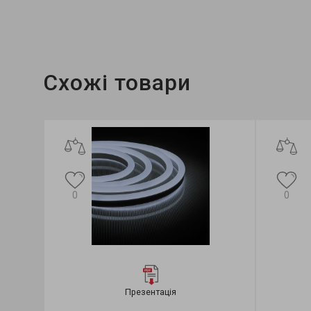
Гарантія:
3 місяці
Схожі товари
0
0
Презентація