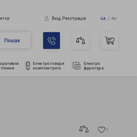
Вхід
Реєстрація
ратор
UA
RU
Пошук
оративне
Електротовари
Електро
ітлення
комплектуючі
фурнітура
0