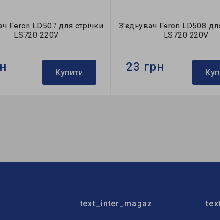
ач Feron LD507 для стрічки
З'єднувач Feron LD508 дл
LS720 220V
LS720 220V
рн
23 грн
Купити
Куп
Feron
Бренд:
Feron
:
3 місяці
Гарантія:
3 місяці
text_inter_magaz
tex