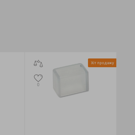
Хіт продажу
0