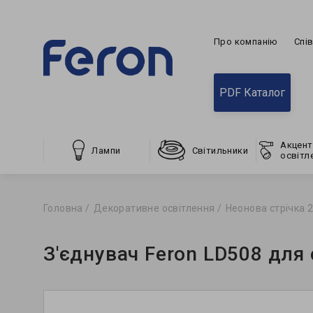
Про компанію
Спі
PDF Каталог
Акцент
Лампи
Світильники
освітл
Головна
Декоративне освітлення
Неонова стрічка 2
З'єднувач Feron LD508 для