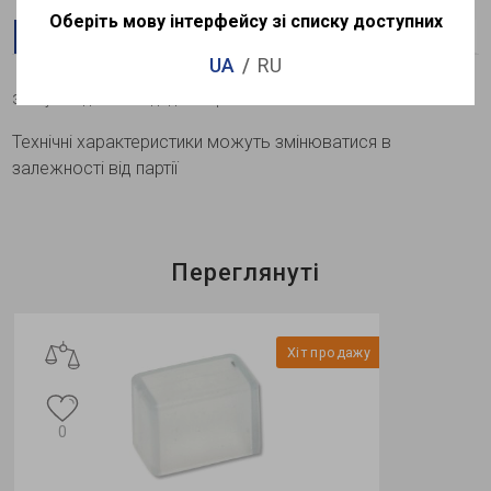
Оберіть мову інтерфейсу зі списку доступних
Опис
Характеристики
Доставка
Оплата
UA
RU
Заглушка для світлодіодних стрічок 5050SMD 220V
Технічні характеристики можуть змінюватися в
залежності від партії
Переглянуті
Хіт продажу
0