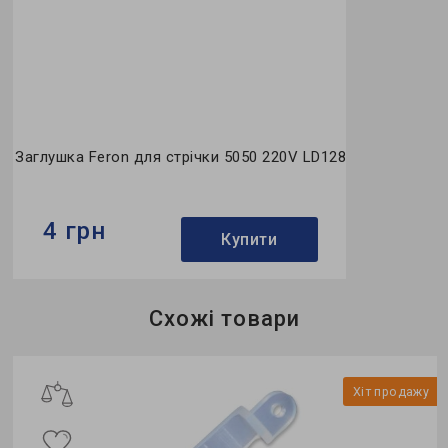
Заглушка Feron для стрічки 5050 220V LD128
4 грн
Купити
Бренд:
Feron
Схожі товари
Кількість в ящику, шт:
5000
Гарантія:
3 місяці
у
Хіт продажу