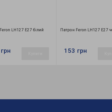
Feron LH127 E27 білий
Патрон Feron LH127 E27 
 грн
153 грн
Купити
Куп
Feron
Бренд:
Feron
 V:
230
Напруга, V:
230
E27
Патрон:
E27