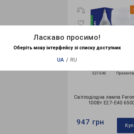
Хіт продажу
0
Ласкаво просимо!
Оберіть мову інтерфейсу зі списку доступних
UA
RU
E27-E40
Презентація
E27-E40
Презента
діодна лампа Feron LB-653
Світлодіодна лампа Fero
80Вт Е27-E40 6500K
100Вт Е27-E40 650
 грн
947 грн
Купити
Куп