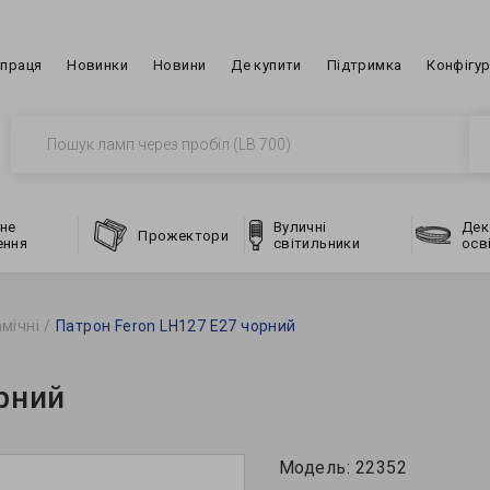
впраця
Новинки
Новини
Де купити
Підтримка
Конфігу
не
Вуличні
Дек
Прожектори
ення
світильники
осв
мічні
Патрон Feron LH127 E27 чорний
рний
Модель:
22352