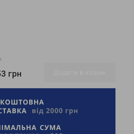
а:
53 грн
Додати в кошик