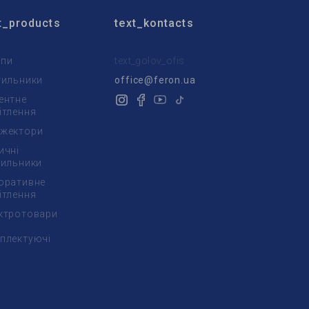
t_products
text_kontacts
пи
text_golov_ofis
тильники
office@feron.ua
ентне
ітлення
жектори
ичні
тильники
оративне
ітлення
ктротовари
плектуючі