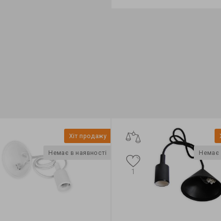
Feron
Бренд:
Feron
ктор:
Hi-Power
Формфактор:
Hi-Power
я:
Hi-Power
Колекція:
Hi-Power
Хіт продажу
Немає в наявності
Немає 
1