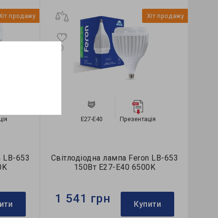
Хіт продажу
Хіт продажу
0
0
ція
E27-E40
Презентація
n LB-653
Світлодіодна лампа Feron LB-653
Світ
0K
150Вт Е27-E40 6500K
1 541 грн
56
ити
Купити