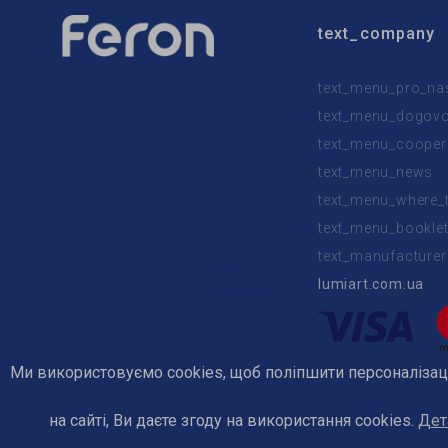
text_company
text_menu_pro_na
text_menu_dogovor
text_menu_cooper
text_menu_news
text_menu_where_
text_menu_bookle
text_manufacturer
lumiart.com.ua
Ми використовуємо cookies, щоб поліпшити персоналіза
text_powered
на сайті, Ви даєте згоду на використання cookies.
Дет