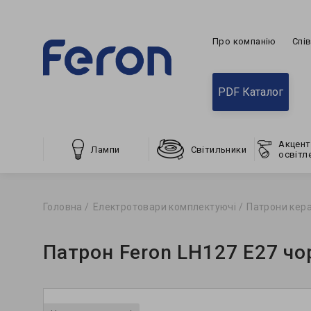
Про компанію
Спі
PDF Каталог
Акцент
Лампи
Світильники
освітл
Головна
Електротовари комплектуючі
Патрони кера
Патрон Feron LH127 E27 чо