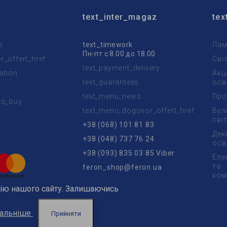
text_inter_magaz
tex
s
text_timework
Лам
Пн-пт с 8.00 до 18.00
_offert_href
Сві
text_payment_delivery
ation
Акц
text_guarantees
осв
text_menu_news
Про
to_buy
text_menu_dogovor_offert_href
Вул
t
сві
+38 (068) 101 81 83
Дек
+38 (048) 737 76 24
осв
+38 (093) 835 03 85 Viber
Еле
та
feron_shop@feron.ua
ком
цію нашого сайту. Залишаючись
альніше
Прийняти