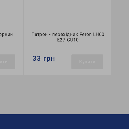
чорний
Патрон - перехідник Feron LH60
E27-GU10
33 грн
ити
Купити
Бренд:
Feron
Напруга, V:
230
Розмір:
35х53