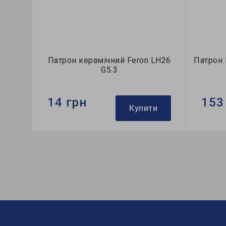
Патрон керамічний Feron LH26
Патрон 
G5.3
14 грн
153
Купити
Бренд:
Feron
Бренд:
Гарантія:
3 місяці
Напруга,
Патрон: