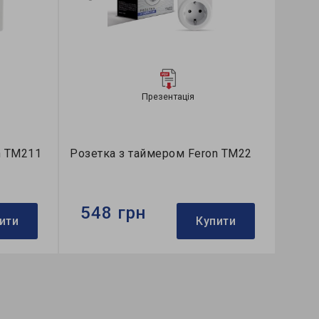
Презентація
n TM211
Розетка з таймером Feron TM22
548 грн
ити
Купити
Бренд:
Feron
Розмір:
60х135х85 мм
Кількість в ящику, шт:
48