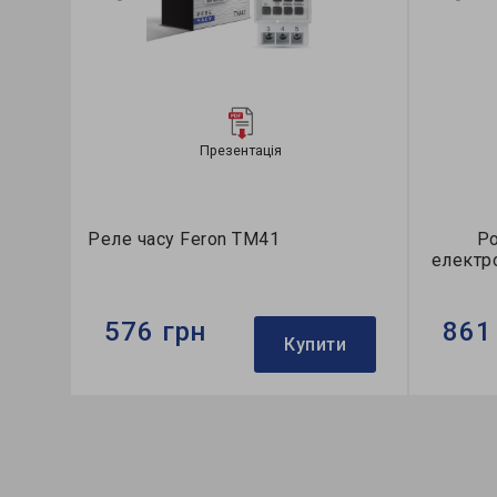
Презентація
Реле часу Feron TM41
Ро
електр
576 грн
861
Купити
Бренд:
Feron
Бренд:
Розмір:
90х64х36 мм
Розмір:
Кількість в ящику, шт:
20
Кількіс