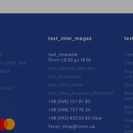
text_inter_magaz
tex
s
text_timework
Лам
Пн-пт с 8.00 до 18.00
_offert_href
Сві
text_payment_delivery
ation
Акц
text_guarantees
осв
text_menu_news
Про
to_buy
text_menu_dogovor_offert_href
Вул
t
сві
+38 (068) 101 81 83
Дек
+38 (048) 737 76 24
осв
+38 (093) 835 03 85 Viber
Еле
та
feron_shop@feron.ua
ком