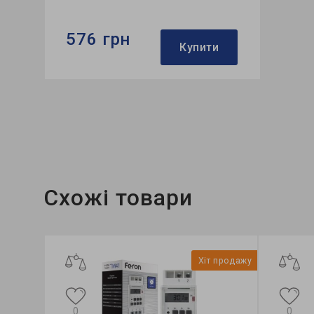
576 грн
Купити
Бренд:
Feron
Розмір:
90х64х36 мм
Кількість в ящику, шт:
20
Схожі товари
Хіт продажу
0
0