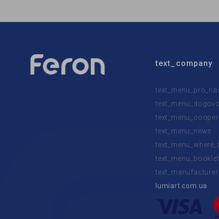
text_company
text_menu_pro_na
text_menu_dogovor
text_menu_cooper
text_menu_news
text_menu_where_
text_menu_bookle
text_manufacturer
lumiart.com.ua