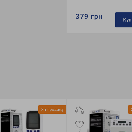
379 грн
Куп
Бренд:
Ardero
Напруга, V:
230
Розмір:
60*42*25 мм
Хіт продажу
2