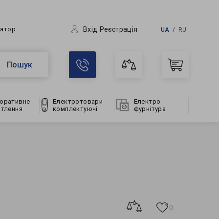
Вхід
Реєстрація
ратор
UA
RU
Пошук
оративне
Електротовари
Електро
ітлення
комплектуючі
фурнітура
0