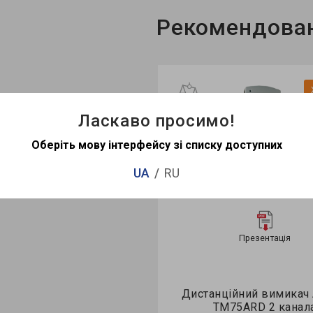
Рекомендован
Ласкаво просимо!
1
Оберіть мову інтерфейсу зі списку доступних
UA
RU
Презентація
Дистанційний вимикач 
TM75ARD 2 канал