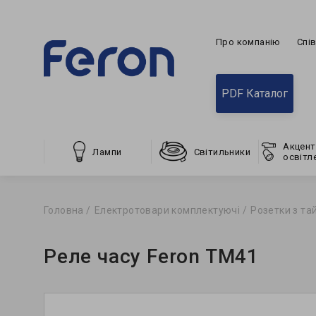
Про компанію
Спі
PDF Каталог
Акцент
Лампи
Світильники
освітл
Головна
Електротовари комплектуючі
Розетки з т
Реле часу Feron TM41