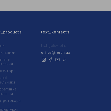
t_products
text_kontacts
пи
text_golov_ofis
тильники
office@feron.ua
ентне
ітлення
жектори
ичні
тильники
оративне
ітлення
ктротовари
плектуючі