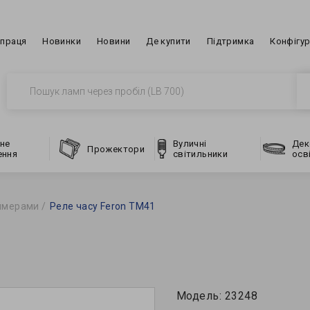
впраця
Новинки
Новини
Де купити
Підтримка
Конфігу
не
Вуличні
Дек
Прожектори
ення
світильники
осв
аймерами
Реле часу Feron TM41
Модель:
23248