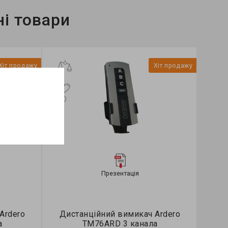
і товари
Хіт продажу
Хіт продажу
0
Презентація
Ardero
Дистанційний вимикач Ardero
а
TM76ARD 3 канала