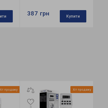
387 грн
ити
Купити
Бренд:
Ardero
Напруга, V:
230
Розмір:
60*42*25 мм
Хіт продажу
Хіт продажу
3