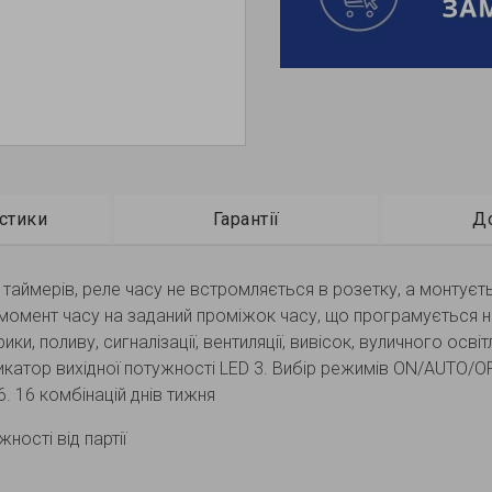
стики
Гарантії
Д
 таймерів, реле часу не встромляється в розетку, а монтуєт
 момент часу на заданий проміжок часу, що програмується 
и, поливу, сигналізації, вентиляції, вивісок, вуличного освіт
катор вихідної потужності LED 3. Вибір режимів ON/AUTO/OFF
. 16 комбінацій днів тижня
ності від партії