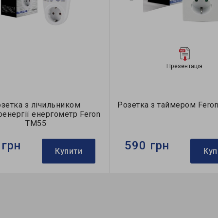
Презентація
зетка з лічильником
Розетка з таймером Fero
оенергії енергометр Feron
TM55
 грн
590 грн
Купити
Куп
Feron
Бренд:
Feron
145х75х75 мм
Напруга, V:
230
ть в ящику, шт:
24
Розмір:
75х76х78 мм