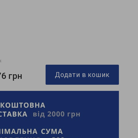
а:
76 грн
Додати в кошик