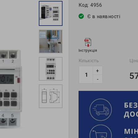
Код:
4956
Є в наявності
Інструкція
Кількість
Цін
+
5
-