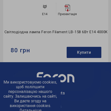
E14
Презентація
0K
Світлодіодна лампа Feron Filament LB-158 6Вт E14 4000K
80 грн
Купити
Бренд:
Feron
Формфактор:
С-тип
Колекція:
Filament
Ми використовуємо cookies,
щоб поліпшити
персоналізацію нашого
text_kontacts
сайту. Залишаючись на сайті,
Ви даєте згоду на
використання cookies.
text_golov_ofis
Детальніше