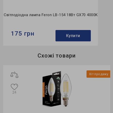
Світлодіодна лампа Feron LB-154 18Вт GX70 4000K
175 грн
Купити
Бренд:
Feron
Схожі товари
Формфактор:
G-тип
Потужність в робочому режимі Pon, W:
18
у
Хіт продажу
24