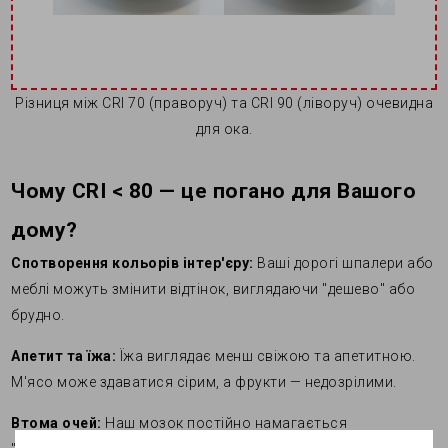
Різниця між CRI 70 (праворуч) та CRI 90 (ліворуч) очевидна
для ока.
Чому CRI < 80 — це погано для Вашого
дому?
Спотворення кольорів інтер'єру:
Ваші дорогі шпалери або
меблі можуть змінити відтінок, виглядаючи "дешево" або
брудно.
Апетит та їжа:
Їжа виглядає менш свіжою та апетитною.
М'ясо може здаватися сірим, а фрукти — недозрілими.
Втома очей:
Наш мозок постійно намагається