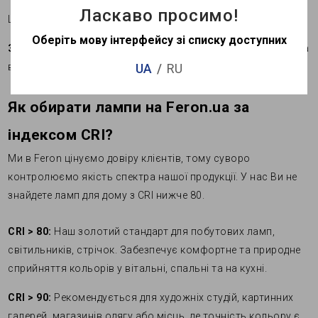
"добудувати" правильний спектр, якого не вистачає лампі.
Ласкаво просимо!
Це призводить до швидшої втоми очей та головного болю.
Оберіть мову інтерфейсу зі списку доступних
Зовнішній вигляд:
Макіяж, нанесений при поганому CRI, на
UA
RU
вулиці буде виглядати зовсім інакше.
Як обирати лампи на Feron.ua за
індексом CRI?
Ми в Feron цінуємо довіру клієнтів, тому суворо
контролюємо якість спектра нашої продукції. У нас Ви не
знайдете ламп для дому з CRI нижче 80.
CRI > 80:
Наш золотий стандарт для побутових ламп,
світильників, стрічок. Забезпечує комфортне та природне
сприйняття кольорів у вітальні, спальні та на кухні.
CRI > 90:
Рекомендується для художніх студій, картинних
галерей, магазинів одягу або місць, де точність кольору є