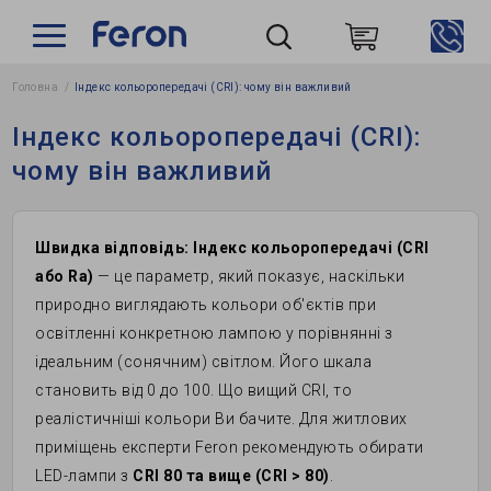
Головна
Індекс кольоропередачі (CRI): чому він важливий
Пошук
Індекс кольоропередачі (CRI):
чому він важливий
Швидка відповідь:
Індекс кольоропередачі (CRI
або Ra)
— це параметр, який показує, наскільки
природно виглядають кольори об'єктів при
освітленні конкретною лампою у порівнянні з
ідеальним (сонячним) світлом. Його шкала
становить від 0 до 100. Що вищий CRI, то
реалістичніші кольори Ви бачите. Для житлових
приміщень експерти Feron рекомендують обирати
LED-лампи з
CRI 80 та вище (CRI > 80)
.