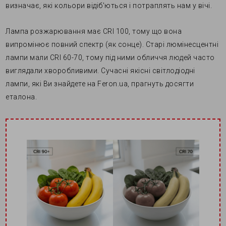
визначає, які кольори відіб'ються і потраплять нам у вічі.
Лампа розжарювання має CRI 100, тому що вона
випромінює повний спектр (як сонце). Старі люмінесцентні
лампи мали CRI 60-70, тому під ними обличчя людей часто
виглядали хворобливими. Сучасні якісні світлодіодні
лампи, які Ви знайдете на Feron.ua, прагнуть досягти
еталона.