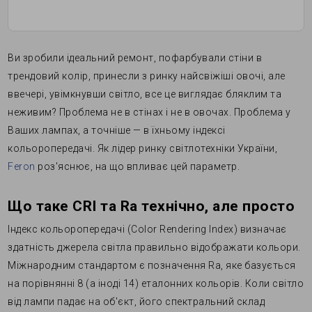
Ви зробили ідеальний ремонт, пофарбували стіни в
трендовий колір, принесли з ринку найсвіжіші овочі, але
ввечері, увімкнувши світло, все це виглядає бляклим та
неживим? Проблема не в стінах і не в овочах. Проблема у
Ваших лампах, а точніше — в їхньому індексі
кольоропередачі. Як лідер ринку світлотехніки України,
Feron
роз'яснює, на що впливає цей параметр.
Що таке CRI та Ra технічно, але просто
Індекс кольоропередачі (Color Rendering Index) визначає
здатність джерела світла правильно відображати кольори.
Міжнародним стандартом є позначення Ra, яке базується
на порівнянні 8 (а іноді 14) еталонних кольорів. Коли світло
від лампи падає на об'єкт, його спектральний склад