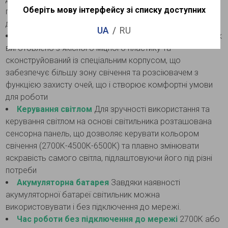
Оберіть мову інтерфейсу зі списку доступних
потрібному напрямку під необхідним кутом, що
допомагає комфортній роботі і не засліплює очі.
UA
RU
Високоякісні матеріали та комплектуючі
Світильник
виготовлено з якісного міцного пластику та
сконструйований із спеціальним корпусом, що
забезпечує більшу зону свічення та розсіювачем з
функцією захисту очей, що і створює комфортні умови
для роботи
Керування світлом
Для зручності використання та
керування світлом на основі світильника розташована
сенсорна панель, що дозволяє керувати кольором
свічення (2700К-4500К-6500К) та плавно змінювати
яскравість самого світла, підлаштовуючи його під різні
потреби
Акумуляторна батарея
Завдяки наявності
акумуляторної батареї світильник можна
використовувати і без підключення до мережі.
Час роботи без підключення до мережі
2700К або