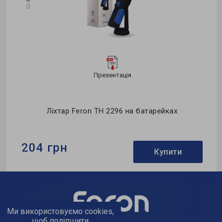
0
Презентація
o
Ліхтар Feron TH 2296 на батарейках
204 грн
Купити
Бренд:
Feron
Тип джерела світла:
LED
Потужність в робочому режимі Pon, W:
3
Ми використовуємо cookies,
щоб поліпшити