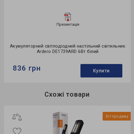
Презентація
Акумуляторний світлодіодний настільний світильник
Ardero DE1739ARD 6Вт білий
836 грн
Купити
Бренд:
Ardero
Схожі товари
Тип світильника:
настільний
Тип джерела світла:
LED
у
Хіт продажу