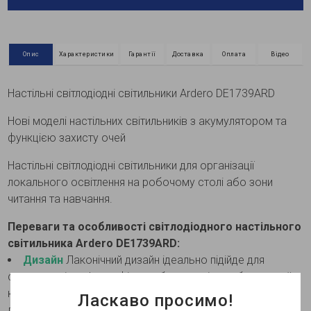
Опис
Характеристики
Гарантії
Доставка
Оплата
Відео
Настільні світлодіодні світильники Ardero DE1739ARD
Нові моделі настільних світильників з акумулятором та
функцією захисту очей
Настільні світлодіодні світильники для організації
локального освітлення на робочому столі або зони
читання та навчання.
Переваги та особливості світлодіодного настільного
світильника Ardero DE1739ARD:
Дизайн
Лаконічний дизайн ідеально підійде для
сучасного інтер'єру офісу, робочого місця або дитячої
кімнати. Світильник сконструйовано з двома колінами
Ласкаво просимо!
для згину, що дозволяє спрямовувати світло у