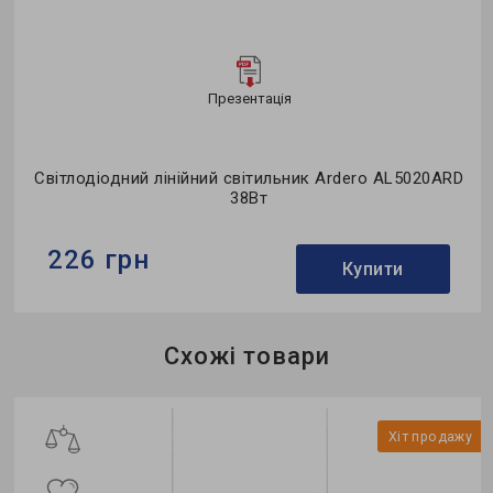
Презентація
Світлодіодний лінійний світильник Ardero AL5020ARD
38Вт
226 грн
Купити
Бренд:
Ardero
Схожі товари
Тип світильника:
лінійний
Тип джерела світла:
LED
Хіт продажу