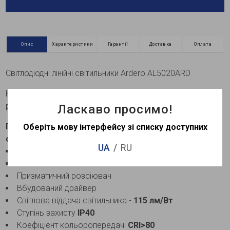
Опис
Характеристики
Гарантії
Доставка
Оплата
Світлодіодні лінійні світильники Ardero AL5020ARD
Нові потужності лінійних світильників з призматичним
розсіювачем
Ласкаво просимо!
Переваги та особливості світлодіодного лінійного
Оберіть мову інтерфейсу зі списку доступних
світильника Ardero AL5020ARD 38Вт білого кольору:
UA
RU
Рівномірне свічення
Якісне світло
Призматичний розсіювач
Вбудований драйвер
Світлова віддача світильника -
115 лм/Вт
Ступінь захисту
IP40
Коефіцієнт кольоропередачі
CRI>80