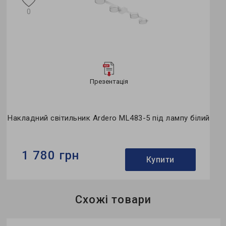
0
Презентація
Накладний світильник Ardero ML483-5 під лампу білий
1 780 грн
Купити
Бренд:
Ardero
Схожі товари
Використання:
для спальні
Тип джерела світла:
під лампу