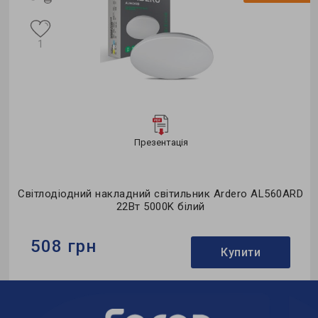
1
Презентація
D
Світлодіодний накладний світильник Ardero AL560ARD
22Вт 5000K білий
508 грн
Купити
Бренд:
Ardero