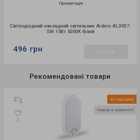
Презентація
Світлодіодний накладний світильник Ardero AL3007-
SW 15Вт 5000K білий
496 грн
Купити
Бренд:
Ardero
Рекомендовані товари
Тип світильника:
накладний
Тип джерела світла:
LED
у
Хіт продажу
і
Немає в наявності
3