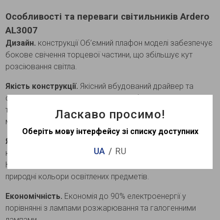
Особливості та переваги світильників Ardero
AL3007
Дизайн.
конструкції Об’ємний плафон моделі забезпечує
бокове свічення торцевої частини, що збільшує кут
розсіювання світла.
Якість конструкції.
Якісний вбудований драйвер та
сучасні електронні комплектуючі забезпечують надійну
та стабільну роботу світильника. Висока якість
Ласкаво просимо!
матеріалів та зборки.
Оберіть мову інтерфейсу зі списку доступних
Якісне комфортне світло.
Миттєве вмикання та рівне
UA
RU
комфортне свічення без мерехтіння та пульсації.
Коефіцієнт кольоропередачі Ra⩾80 дозволяє бачити
природні кольори освітлених предметів.
Економічність.
Економія до 90% електроенергії у
порівнянні з лампами розжарювання та галогенними
лампами