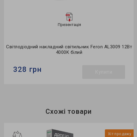
Презентація
т
Світлодіодний накладний світильник Feron AL3009 12Вт
4000K білий
328 грн
Купити
Бренд:
Feron
Тип світильника:
накладний
Тип джерела світла:
LED
Схожі товари
у
Хіт продажу