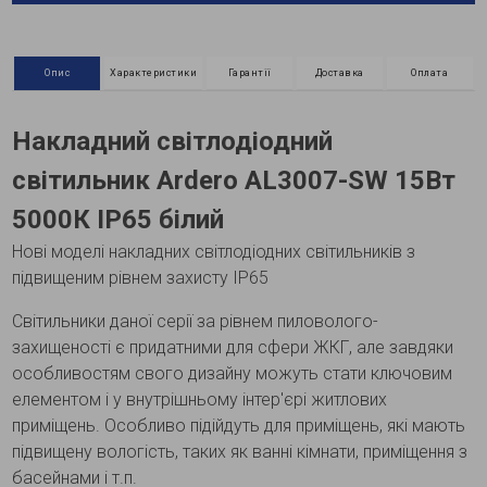
Опис
Характеристики
Гарантії
Доставка
Оплата
Накладний світлодіодний
світильник Ardero AL3007-SW 15Вт
5000К IP65 білий
Нові моделі накладних світлодіодних світильників з
підвищеним рівнем захисту ІР65
Світильники даної серії за рівнем пиловолого-
захищеності є придатними для сфери ЖКГ, але завдяки
особливостям свого дизайну можуть стати ключовим
елементом і у внутрішньому інтер'єрі житлових
приміщень. Особливо підійдуть для приміщень, які мають
підвищену вологість, таких як ванні кімнати, приміщення з
басейнами і т.п.