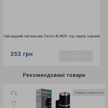
Накладний світильник Feron AL8001 під лампу чорний
353 грн
Купити
Бренд:
Feron
Рекомендовані товари
Тип світильника:
накладний
Використання:
приліжкові (бра)
о
Немає в наявності