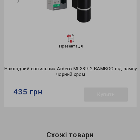
0
Презентація
D
Накладний світильник Ardero ML389-2 BAMBOO під лампу
чорний хром
435 грн
Купити
Бренд:
Ardero
Тип світильника:
накладний
Тип лампи:
MR16
Схожі товари