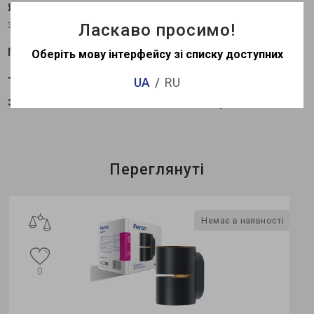
Якість конструкції.
Надійна конструкція з алюмінію та
заліза.
Ласкаво просимо!
Гарантія 1 рік.
Оберіть мову інтерфейсу зі списку доступних
Технічні характеристики можуть
UA
RU
змінюватися в залежності від партії.
Переглянуті
Немає в наявності
0