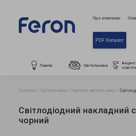
Про компанію
Спі
PDF Каталог
Акцент
Лампи
Світильники
освітл
Головна
Світильники
Настінні світильники
Світлод
Світлодіодний накладний 
чорний