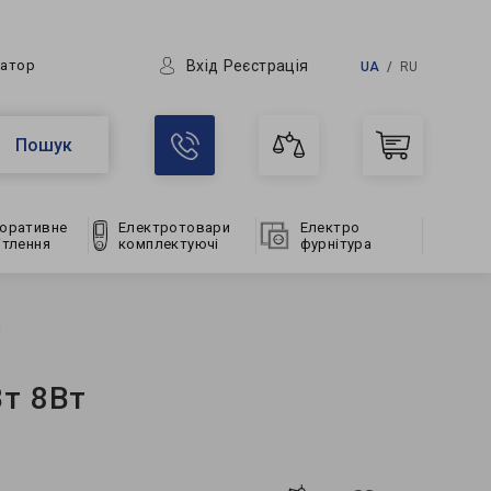
Вхід
Реєстрація
ратор
UA
RU
Пошук
оративне
Електротовари
Електро
ітлення
комплектуючі
фурнітура
й
Вт 8Вт