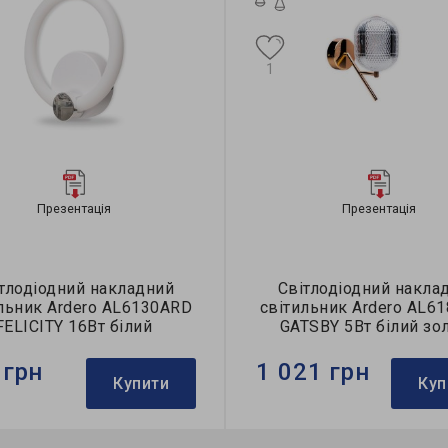
1
Презентація
Презентація
тлодіодний накладний
Світлодіодний накла
льник Ardero AL6130ARD
світильник Ardero AL6
FELICITY 16Вт білий
GATSBY 5Вт білий зо
 грн
1 021 грн
Купити
Куп