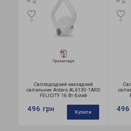
0
0
Презентація
Світлодіодний накладний
Сві
світильник Ardero AL6130-1ARD
світи
FELICITY 16 Вт білий
496 грн
496
Купити