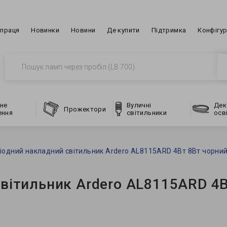
впраця
Новинки
Новини
Де купити
Підтримка
Конфігу
не
Вуличні
Дек
Прожектори
ення
світильники
осв
іодний накладний світильник Ardero AL8115ARD 4Вт 8Вт чорни
світильник Ardero AL8115ARD 4