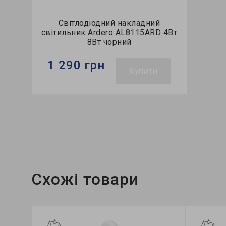
Світлодіодний накладний
світильник Ardero AL8115ARD 4Вт
8Вт чорний
1 290 грн
Купити
Бренд:
Ardero
Тип світильника:
настінний
Використання:
вітальня
Схожі товари