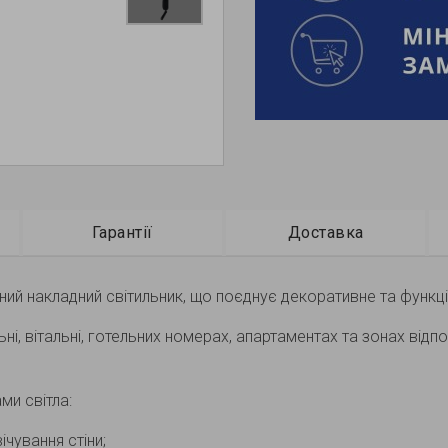
Гарантії
Доставка
дний накладний світильник, що поєднує декоративне та функці
ьні, вітальні, готельних номерах, апартаментах та зонах ві
и світла:
чування стіни;