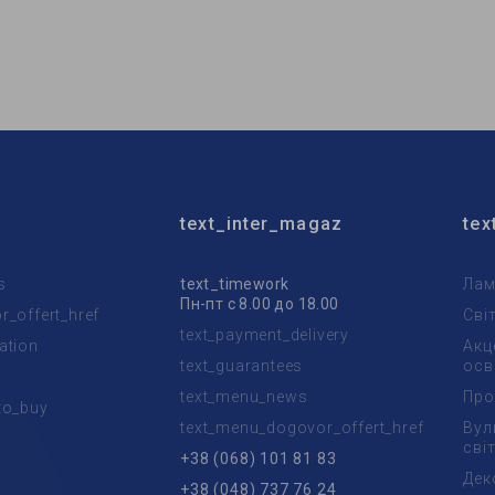
Ardero
Бренд:
Ardero
тильника:
бра
Тип світильника:
бра
тання:
для спальні
Використання:
для спальні
text_inter_magaz
tex
s
text_timework
Лам
Пн-пт с 8.00 до 18.00
_offert_href
Сві
text_payment_delivery
ation
Акц
text_guarantees
осв
text_menu_news
Про
to_buy
text_menu_dogovor_offert_href
Вул
t
сві
+38 (068) 101 81 83
Дек
+38 (048) 737 76 24