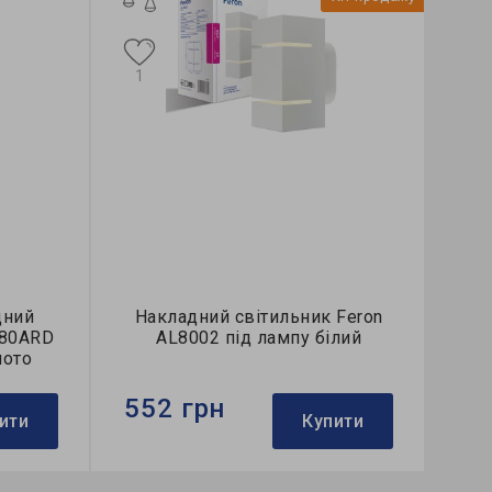
1
дний
Накладний світильник Feron
180ARD
AL8002 під лампу білий
лото
552 грн
ити
Купити