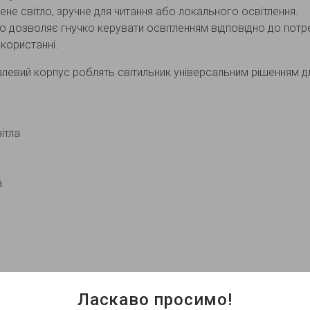
е світло, зручне для читання або локального освітлення.
 дозволяє гнучко керувати освітленням відповідно до потр
користанні.
левий корпус роблять світильник універсальним рішенням для 
ітла
а
льний вибір для тих, хто шукає стильне настінне освітлення 
Ласкаво просимо!
шнього та комерційного використання.