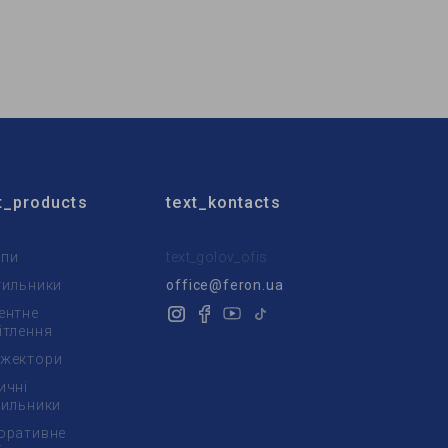
Бренд:
Feron
Тип світильника:
накладний
Використання:
приліжкові (бра)
t_products
text_kontacts
пи
text_golov_ofis
тильники
office@feron.ua
ентне
ітлення
жектори
ичні
тильники
оративне