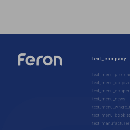
Бренд:
Ardero
Бренд:
Тип світильника:
бра
Тип сві
Використання:
для спальні
Викорис
text_company
text_menu_pro_na
text_menu_dogovor
text_menu_cooper
text_menu_news
text_menu_where_
text_menu_bookle
text_manufacturer