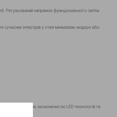
еб. Регульований напрямок функціонального світла
сучасних інтер’єрів у стилі мінімалізм, модерн або
з функцією читання, економічністю LED-технологій та