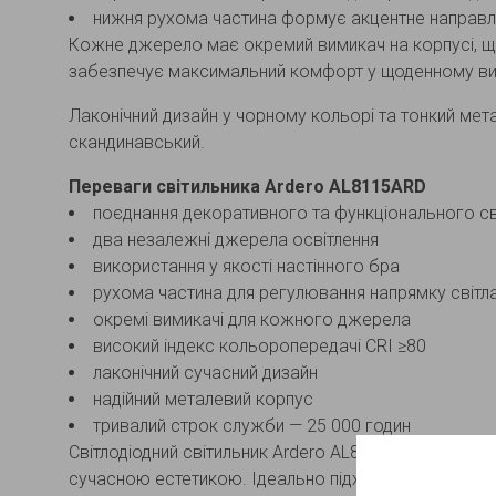
нижня рухома частина формує акцентне направлен
Кожне джерело має окремий вимикач на корпусі, що
забезпечує максимальний комфорт у щоденному ви
Лаконічний дизайн у чорному кольорі та тонкий мета
скандинавський.
Переваги світильника Ardero AL8115ARD
поєднання декоративного та функціонального св
два незалежні джерела освітлення
використання у якості настінного бра
рухома частина для регулювання напрямку світл
окремі вимикачі для кожного джерела
високий індекс кольоропередачі CRI ≥80
лаконічний сучасний дизайн
надійний металевий корпус
тривалий строк служби — 25 000 годин
Світлодіодний світильник Ardero AL8115ARD — оптима
сучасною естетикою. Ідеально підходить для дома