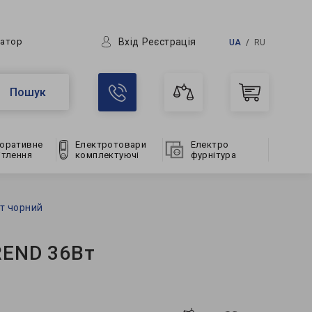
Вхід
Реєстрація
ратор
UA
RU
Пошук
оративне
Електротовари
Електро
ітлення
комплектуючі
фурнітура
т чорний
REND 36Вт