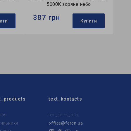
5000K зоряне небо
387 грн
ити
Купити
Бренд:
Ardero
й
Тип світильника:
накладний
Тип джерела світла:
LED
t_products
text_kontacts
пи
text_golov_ofis
тильники
office@feron.ua