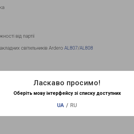
ка
ності від партії
акладних світильників Ardero
AL807
/
AL808
Ласкаво просимо!
Оберіть мову інтерфейсу зі списку доступних
UA
RU