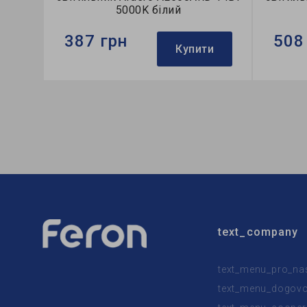
5000K білий
387 грн
508
Купити
Бренд:
Ardero
Бренд:
Тип світильника:
накладний
Тип сві
Тип джерела світла:
LED
Тип дже
text_company
text_menu_pro_na
text_menu_dogovor