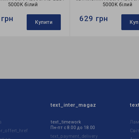
5000K білий
5000K білий
 грн
629 грн
Купити
Куп
Ardero
Бренд:
Ardero
тильника:
накладний
Тип світильника:
накладни
рела світла:
LED
Тип джерела світла:
LED
text_inter_magaz
tex
s
text_timework
Лам
Пн-пт с 8.00 до 18.00
_offert_href
Сві
text_payment_delivery