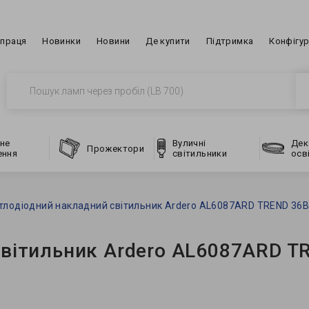
впраця
Новинки
Новини
Де купити
Підтримка
Конфігу
не
Вуличні
Дек
Прожектори
ення
світильники
осв
тлодіодний накладний світильник Ardero AL6087ARD TREND 36В
світильник Ardero AL6087ARD T