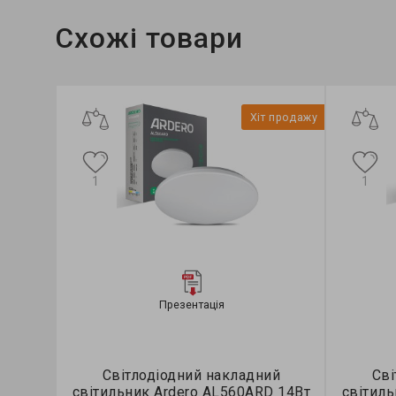
Схожі товари
Хіт продажу
1
1
Презентація
Світлодіодний накладний
Сві
світильник Ardero AL560ARD 14Вт
світиль