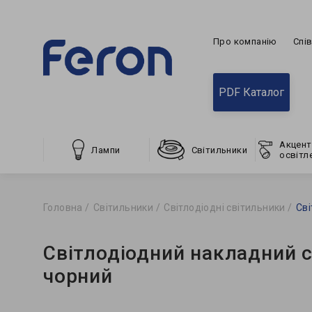
Про компанію
Спі
PDF Каталог
Акцент
Лампи
Світильники
освітл
Головна
Світильники
Світлодіодні світильники
Сві
Світлодіодний накладний 
чорний