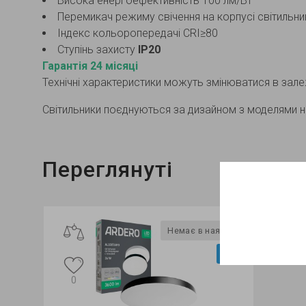
Висока енергоефективність 100 лм/Вт
Перемикач режиму свічення на корпусі світильни
Індекс кольоропередачі CRI≥80
Ступінь захисту
IP20
Гарантія 24 місяці
Технічні характеристики можуть змінюватися в залеж
Світильники поєднуються за дизайном з моделями н
Переглянуті
Немає в наявності
Відео
0