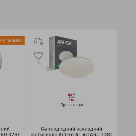
Хіт продажу
0
Презентація
дний
Світлодіодний накладний
ARD 32Вт
світильник Ardero AL561ARD 14Вт