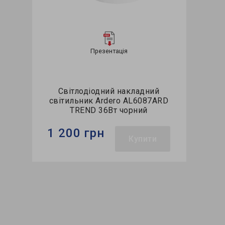
Презентація
Світлодіодний накладний
світильник Ardero AL6087ARD
TREND 36Вт чорний
1 200 грн
Купити
Бренд:
Ardero
Тип джерела світла:
LED
Потужність в робочому режимі
Pon, W:
36