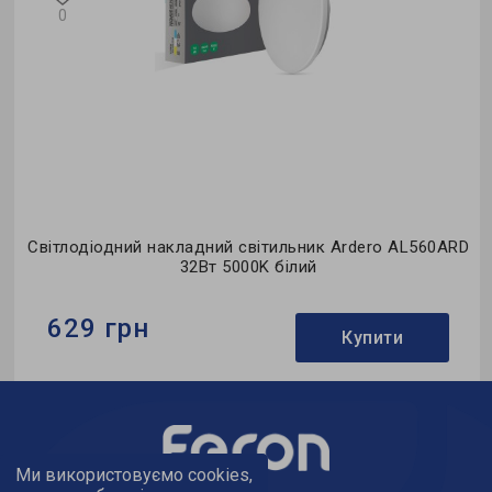
0
D
Світлодіодний накладний світильник Ardero AL560ARD
32Вт 5000K білий
629 грн
Купити
Бренд:
Ardero
Тип світильника:
накладний
Тип джерела світла:
LED
Ми використовуємо cookies,