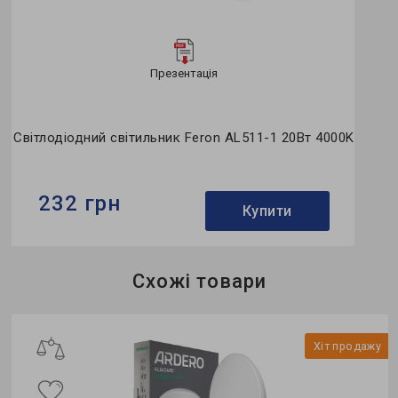
Презентація
Світлодіодний світильник Feron AL511-1 20Вт 4000K
232 грн
Купити
Бренд:
Feron
Схожі товари
Тип світильника:
вбудований
Тип джерела світла:
LED
у
Хіт продажу