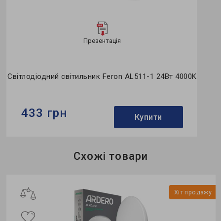
Презентація
Світлодіодний світильник Feron AL511-1 24Вт 4000K
433 грн
Купити
Бренд:
Feron
Схожі товари
Тип світильника:
вбудований
Тип джерела світла:
LED
у
Хіт продажу