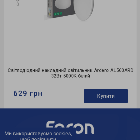
0
D
Світлодіодний накладний світильник Ardero AL560ARD
32Вт 5000K білий
629 грн
Купити
Бренд:
Ardero
Тип світильника:
накладний
Тип джерела світла:
LED
Ми використовуємо cookies,
щоб поліпшити