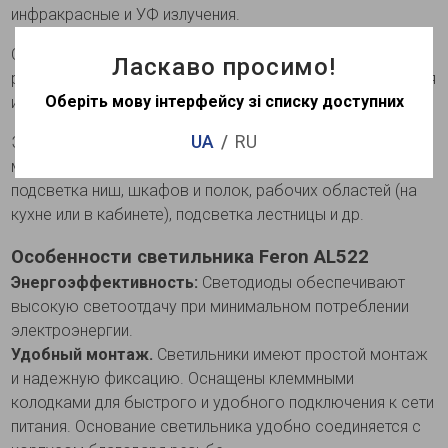
инфракрасные и УФ излучения.
Светильник включается мгновенно и обеспечивает
Ласкаво просимо!
равномерное, яркое, стабильное свечение без мерцания
Оберіть мову інтерфейсу зі списку доступних
и бликов.
UA
RU
Это универсальный светильник, что может решать
множество задач, прежде всего с акцентной подсветки:
подсветка ниш, шкафов и полок, рабочих областей (на
кухне или в кабинете), подсветка лестницы и др.
Особенности светильника Feron AL522
Энергоэффективность:
Светодиоды обеспечивают
высокую светоотдачу при минимальном потреблении
электроэнергии.
Удобный монтаж.
Светильники имеют простой монтаж
и надежную фиксацию. Оснащены клеммными
колодками для быстрого и удобного подключения к сети
питания. Основание светильника удобно соединяется с