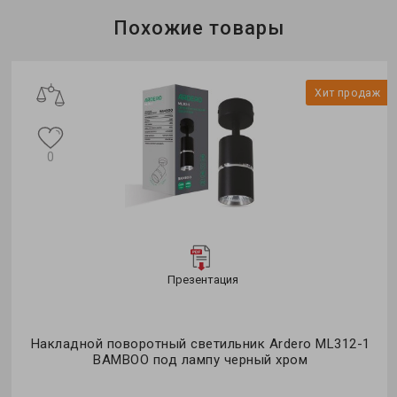
Бренд:
Feron
Похожие товары
Тип светильника:
накладной
Тип источника света:
LED
ж
Хит продаж
0
Презентация
Накладной поворотный светильник Ardero ML312-1
BAMBOO под лампу черный хром