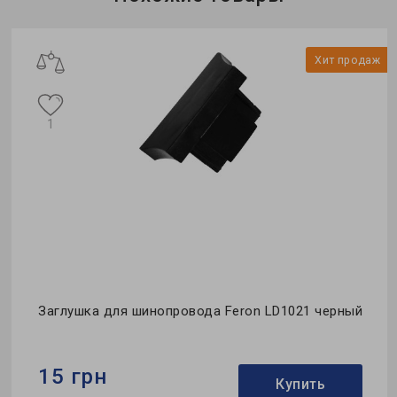
Тип:
коннектор
Коллекция:
однофазные
ж
Хит продаж
1
Заглушка для шинопровода Feron LD1021 черный
15 грн
Купить