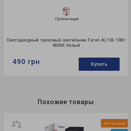
Презентация
т
Светодиодный трековый светильник Feron AL106 10Вт
4000K белый
490 грн
Купить
Бренд:
Feron
Тип светильника:
трековый
Коллекция:
однофазные
Похожие товары
ж
Хит продаж