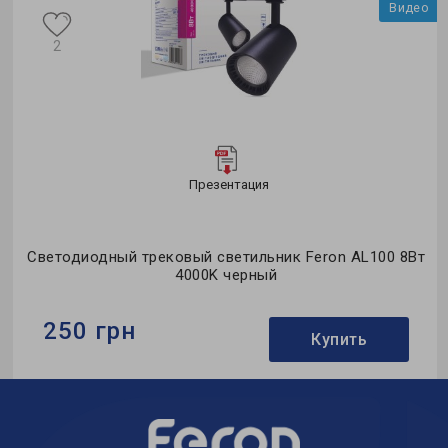
о
Видео
2
Презентация
ro
Светодиодный трековый светильник Feron AL100 8Вт
4000K черный
250 грн
Купить
Бренд:
Feron
Тип светильника:
трековый