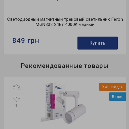
Светодиодный магнитный трековый светильник Feron
MGN302 24Вт 4000K черный
849 грн
Купить
Бренд:
Feron
Рекомендованные товары
Тип светильника:
трековый
Коллекция:
MGN
и
Хит продаж
о
Видео
1