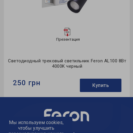
Презентация
ro
Светодиодный трековый светильник Feron AL100 8Вт
4000K черный
250 грн
Купить
Бренд:
Feron
Тип светильника:
трековый
Коллекция:
однофазные
Мы используем cookies,
чтобы улучшить