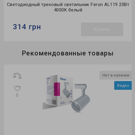
Светодиодный трековый светильник Feron AL119 20Вт
4000K белый
314 грн
Купить
Бренд:
Feron
Рекомендованные товары
Тип светильника:
трековый
Тип источника света:
LED
ж
Нет в наличии
о
Видео
0