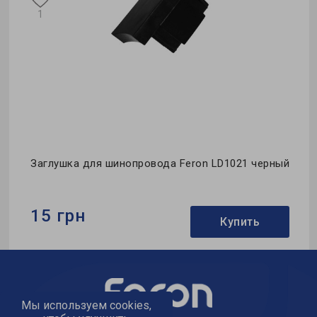
1
Заглушка для шинопровода Feron LD1021 черный
15 грн
Купить
Бренд:
Feron
Тип:
заглушка
Мы используем cookies,
Коллекция:
однофазные