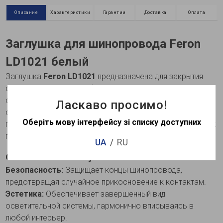
Описание
Характеристики
Гарантии
Доставка
Оплата
Заглушка для шинопровода Feron
LD1021 белый
Заглушка
Feron LD1021
предназначена для закрытия
открытых концов однофазного шинопровода,
обеспечивая безопасность и эстетичный вид системы
Ласкаво просимо!
освещения. Она защищает контакты шинопровода от
Оберіть мову інтерфейсу зі списку доступних
пыли, влаги и случайного контакта, что может привести к
повреждению или короткому замыканию.
UA
RU
Особенности заглушки Feron LD1021:
Безопасность:
Защищает концы шинопровода,
предотвращая случайное прикосновение к контактам.
Эстетика:
Обеспечивает завершенный вид
осветительной системы, гармонично вписываясь в
любой интерьер.