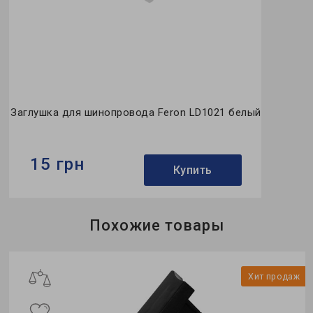
Заглушка для шинопровода Feron LD1021 белый
15 грн
Купить
Бренд:
Feron
Похожие товары
Тип:
заглушка
Коллекция:
однофазные
ж
Хит продаж