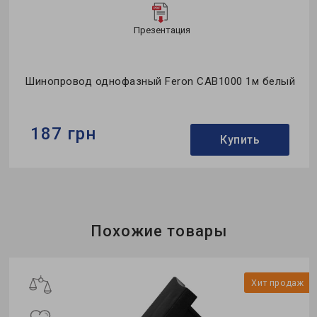
Презентация
т
Шинопровод однофазный Feron CAB1000 1м белый
187 грн
Купить
Бренд:
Feron
Тип:
шинопровод
Тип монтажа:
накладной
Похожие товары
ж
Хит продаж