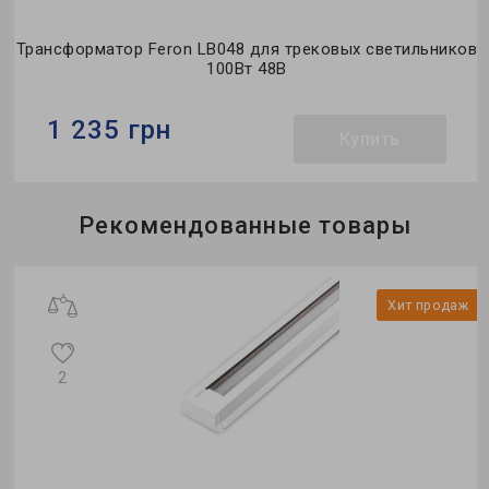
Трансформатор Feron LB048 для трековых светильников
100Вт 48В
1 235 грн
Купить
Бренд:
Feron
Рекомендованные товары
Тип:
трансформатор
Коллекция:
MGN
ж
Хит продаж
о
2