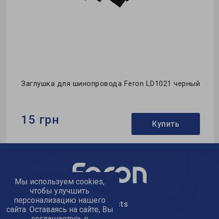
Заглушка для шинопровода Feron LD1021 черный
15 грн
Купить
Бренд:
Feron
Тип:
заглушка
Мы используем cookies,
Коллекция:
однофазные
чтобы улучшить
персонализацию нашего
text_kontacts
сайта. Оставаясь на сайте, Вы
соглашаетесь с