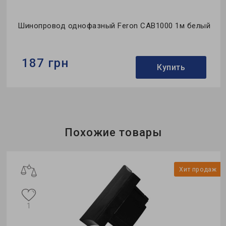
т
Шинопровод однофазный Feron CAB1000 1м белый
187 грн
Купить
Бренд:
Feron
Тип:
шинопровод
Тип монтажа:
накладной
Похожие товары
ж
Хит продаж
1