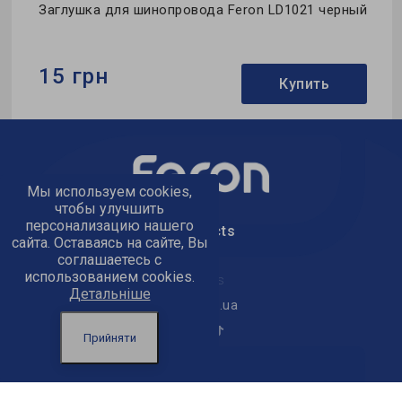
Заглушка для шинопровода Feron LD1021 черный
15 грн
Купить
Бренд:
Feron
Тип:
заглушка
Коллекция:
однофазные
Мы используем cookies,
чтобы улучшить
персонализацию нашего
text_kontacts
сайта. Оставаясь на сайте, Вы
соглашаетесь с
использованием cookies.
text_golov_ofis
Детальніше
office@feron.ua
Прийняти
text_powered