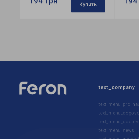
194 грн
194
Купить
Бренд:
Feron
Бренд:
Тип светильника:
встроенный
Тип све
Тип лампы:
MR16
Тип лам
text_company
text_menu_pro_na
text_menu_dogovor
text_menu_cooper
text_menu_news