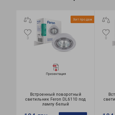
Хит продаж
3
0
Презентация
Встроенный поворотный
Вс
светильник Feron DL6110 под
свети
лампу белый