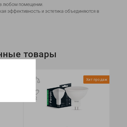
 в любом помещении.
кая эффективность и эстетика объединяются в
нные товары
Хит продаж
Хит продаж
2
0