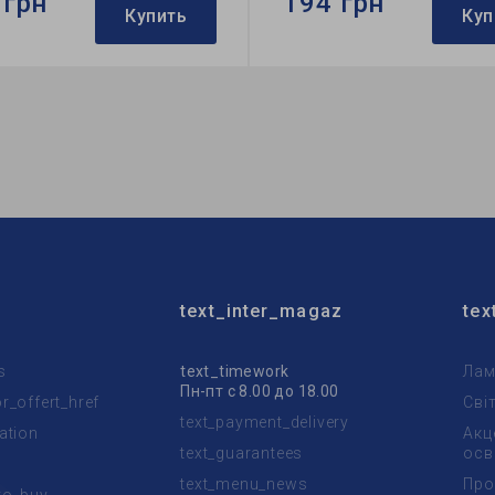
 грн
194 грн
Купить
Куп
Feron
Бренд:
Feron
тильника:
встроенный
Тип светильника:
встроен
пы:
MR16
Тип лампы:
MR16
text_inter_magaz
tex
s
text_timework
Лам
Пн-пт с 8.00 до 18.00
_offert_href
Сві
text_payment_delivery
ation
Акц
text_guarantees
осв
text_menu_news
Про