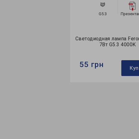
G5.3
Презентация
G5.3
Презента
одная лампа Feron LB-716
Светодиодная лампа Fero
6Вт G5.3 4000K
7Вт G5.3 4000K
грн
55 грн
Купить
Куп
Feron
Бренд:
Feron
ктор:
MR-тип
Формфактор:
MR-тип
ция:
Standard
Коллекция:
Saffit