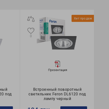
Хит продаж
0
Презентация
тный
Встроенный поворотный
20 под
светильник Feron DL6120 под
лампу черный