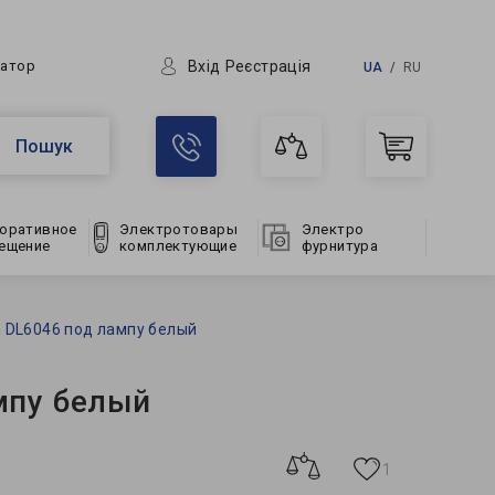
Вхід
Реєстрація
ратор
UA
RU
Пошук
оративное
Электротовары
Электро
ещение
комплектующие
фурнитура
 DL6046 под лампу белый
мпу белый
1