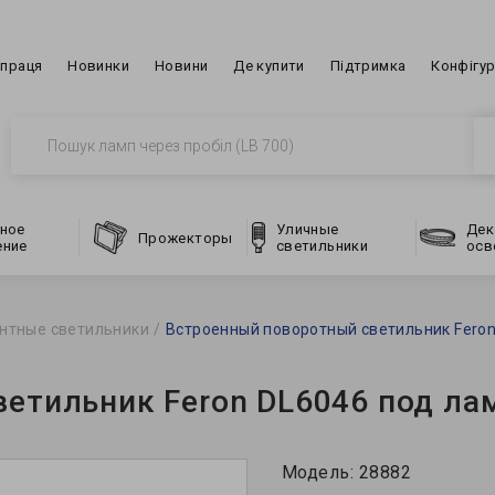
впраця
Новинки
Новини
Де купити
Підтримка
Конфігу
ное
Уличные
Дек
Прожекторы
ение
светильники
осв
нтные светильники
Встроенный поворотный светильник Feron
етильник Feron DL6046 под ла
Модель:
28882