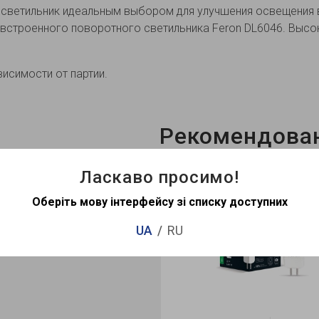
т светильник идеальным выбором для улучшения освещения
встроенного поворотного светильника Feron DL6046. Высо
висимости от партии.
Рекомендова
Ласкаво просимо!
Хит продаж
Оберіть мову інтерфейсу зі списку доступних
UA
RU
2