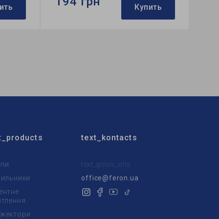
194 грн
ить
Купить
Бренд:
Feron
ный
Тип светильника:
встроенный
Тип лампы:
MR16
t_products
text_kontacts
пи
text_golov_ofis
тильники
office@feron.ua
ентне
ітлення
жектори