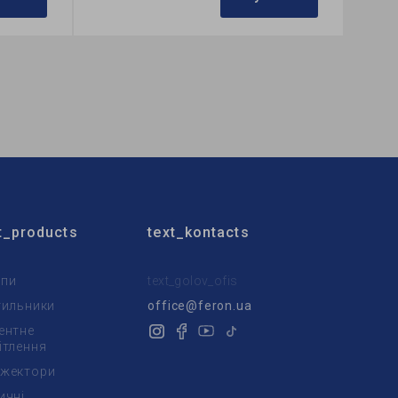
Бренд:
Feron
Формфактор:
С-тип
Коллекция:
Filament
t_products
text_kontacts
пи
text_golov_ofis
тильники
office@feron.ua
ентне
ітлення
жектори
ичні