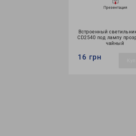
Презентация
Презентация
енный светильник Feron
Встроенный светильник
0 под лампу прозрачный
CD2540 под лампу проз
серый
чайный
 грн
16 грн
Купить
Куп
Feron
Бренд:
Feron
тильника:
встроенный
Тип светильника:
встроен
пы:
MR16
Тип лампы:
MR16