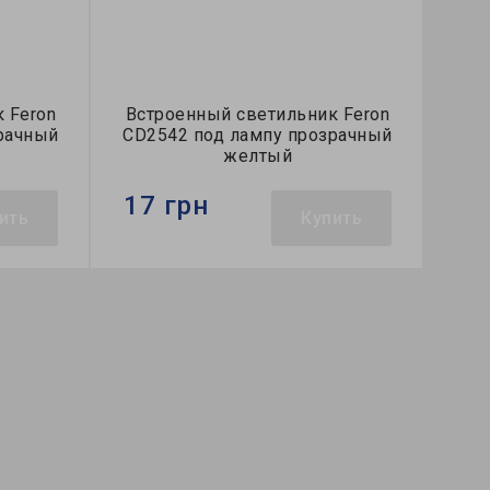
 Feron
Встроенный светильник Feron
Вст
рачный
CD2542 под лампу прозрачный
CD2
желтый
17 грн
16
ить
Купить
Бренд:
Feron
Брен
ный
Тип светильника:
встроенный
Тип 
Тип лампы:
MR16
Тип 