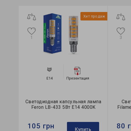
Хит продаж
1
3
E14
Презентация
Светодиодная капсульная лампа
Све
Feron LB-433 5Вт Е14 4000K
Filam
105 грн
80 
Купить