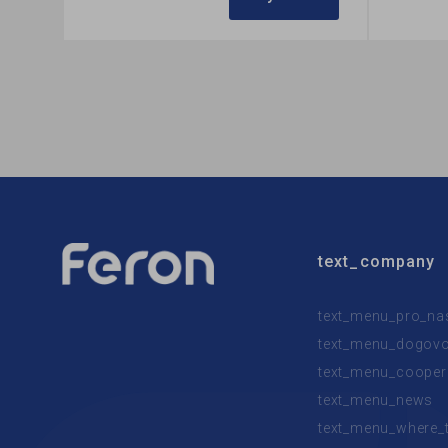
Бренд:
Feron
Бренд:
Мощность в рабочем режиме Pon,
Формфа
W:
5
Коллек
Напряжение, V:
230
text_company
text_menu_pro_na
text_menu_dogovor
text_menu_cooper
text_menu_news
text_menu_where_