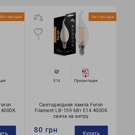
Хит продаж
Хит продаж
3
ция
E14
Презентация
Feron
Светодиодная лампа Feron
4 4000K
Filament LB-159 6Вт E14 4000K
свеча на ветру
80 грн
ить
Купить