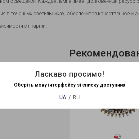
ном освещении. Каждая лампа имеет долговечный ресурс р
ния в точечных светильниках, обеспечивая качественное и
висимости от партии.
Рекомендова
Ласкаво просимо!
Нет в наличии
Не
Оберіть мову інтерфейсу зі списку доступних
UA
RU
1