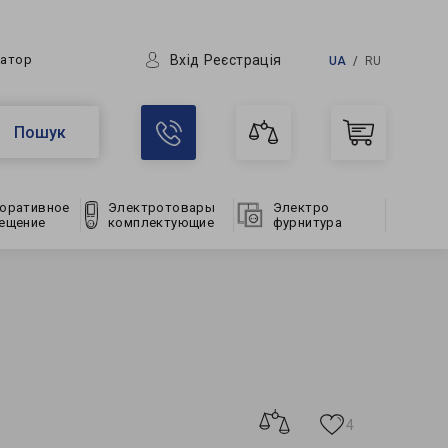
Вхід
Реєстрація
ратор
UA
RU
Пошук
оративное
Электротовары
Электро
ещение
комплектующие
фурнитура
4