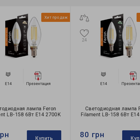
Хит продаж
24
E14
Презентация
E14
Презента
тодиодная лампа Feron
Светодиодная лампа 
ent LB-158 6Вт E14 2700K
Filament LB-158 6Вт E1
грн
80 грн
Купить
Куп