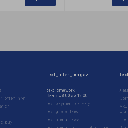
Feron
Бренд:
Feron
ктор:
С-тип
Формфактор:
С-тип
ция:
Filament
Коллекция:
Filament
text_inter_magaz
tex
s
text_timework
Лам
Пн-пт с 8.00 до 18.00
_offert_href
Сві
text_payment_delivery
ation
Акц
text_guarantees
осв
text_menu_news
Про
to_buy
text_menu_dogovor_offert_href
Вул