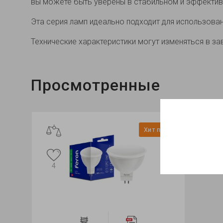
вы можете быть уверены в стабильном и эффектив
Эта серия ламп идеально подходит для использова
Технические характеристики могут изменяться в за
Просмотренные
 наличии
Нет в наличии
Хит продаж
1
1
4