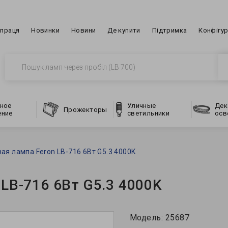
впраця
Новинки
Новини
Де купити
Підтримка
Конфігу
ное
Уличные
Дек
Прожекторы
ение
светильники
осв
ая лампа Feron LB-716 6Вт G5.3 4000K
LB-716 6Вт G5.3 4000K
Модель:
25687