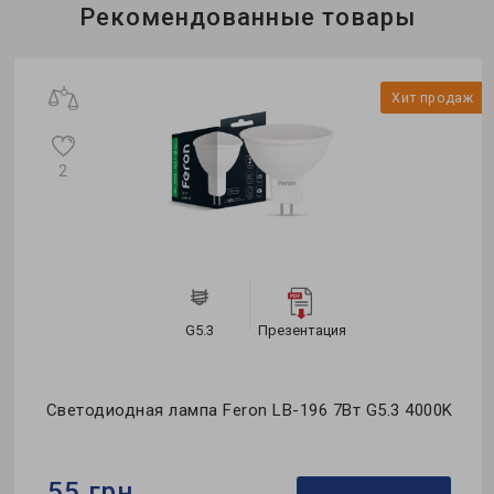
Бренд:
Feron
Рекомендованные товары
Тип светильника:
встроенный
Тип лампы:
MR16
ж
Хит продаж
2
G5.3
Презентация
Светодиодная лампа Feron LB-196 7Вт G5.3 4000K
55 грн