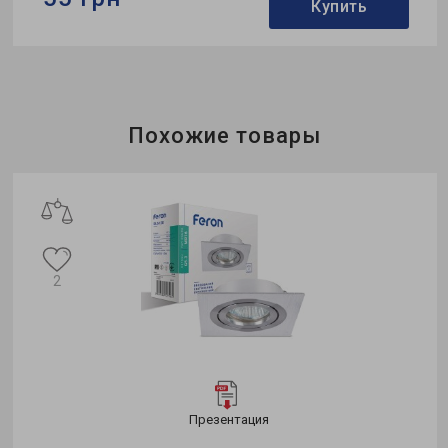
Купить
Бренд:
Feron
Формфактор:
MR-тип
Коллекция:
Saffit
Похожие товары
ж
2
Презентация