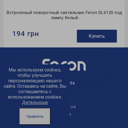
д
Встроенный поворотный светильник Feron DL6120 под
лампу белый
194 грн
Купить
Бренд:
Feron
Тип светильника:
встроенный
Мы используем cookies,
Тип лампы:
MR16
чтобы улучшить
персонализацию нашего
text_kontacts
сайта. Оставаясь на сайте, Вы
соглашаетесь с
использованием cookies.
text_golov_ofis
Детальніше
office@feron.ua
Прийняти