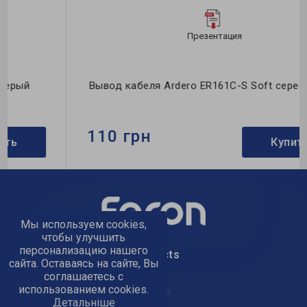
Презентация
Вывод кабеля Ardero ER161C-S Soft серебряный
110 грн
Купить
Бренд:
Ardero
Тип:
вывод кабеля
Применение:
для помещения
Мы используем cookies,
чтобы улучшить
персонализацию нашего
text_kontacts
сайта. Оставаясь на сайте, Вы
соглашаетесь с
использованием cookies.
text_golov_ofis
Детальніше