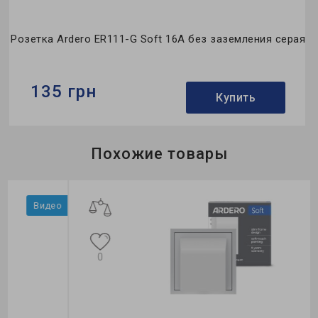
Розетка Ardero ER111-G Soft 16А без заземления серая
135 грн
Купить
Бренд:
Ardero
Похожие товары
Тип:
розетка
Применение:
для помещения
о
Видео
0