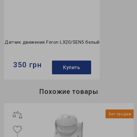
Датчик движения Feron LX20/SEN5 белый
350 грн
Купить
Бренд:
Feron
Похожие товары
Освещенность:
<3-2000Lux
Цвет:
белый
ж
Хит продаж
1