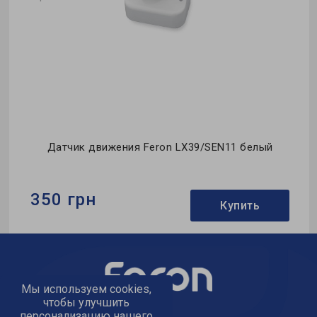
Датчик движения Feron LX39/SEN11 белый
350 грн
Купить
Бренд:
Feron
Освещенность:
<3Lux
Мы используем cookies,
Цвет:
белый
чтобы улучшить
персонализацию нашего