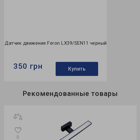
Датчик движения Feron LX39/SEN11 черный
350 грн
Купить
Бренд:
Feron
Рекомендованные товары
Освещенность:
<3Lux
Цвет:
черный
ж
и
0