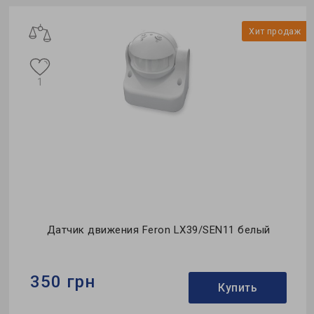
ж
Хит продаж
1
Датчик движения Feron LX39/SEN11 белый
350 грн
Купить