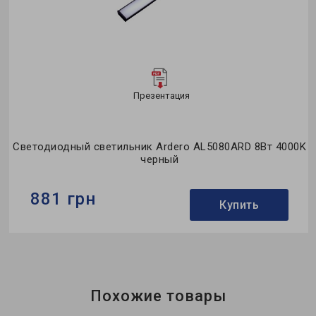
Презентация
0K
Светодиодный светильник Ardero AL5080ARD 8Вт 4000K
черный
881 грн
Купить
Бренд:
Ardero
Применение:
прикроватные (бра)
Мощность в рабочем режиме Pon, W:
8
Похожие товары