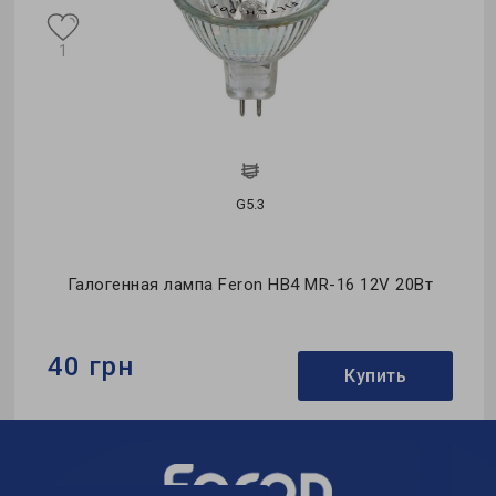
1
G5.3
Галогенная лампа Feron HB4 MR-16 12V 20Вт
40 грн
Купить
Бренд:
Feron
Формфактор:
MR-тип