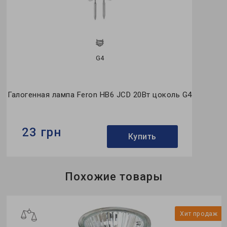
G4
Галогенная лампа Feron HB6 JCD 20Вт цоколь G4
23 грн
Купить
Бренд:
Feron
Похожие товары
Формфактор:
G-тип
Мощность в рабочем режиме Pon, W:
20
ж
Хит продаж