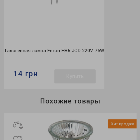
Галогенная лампа Feron HB6 JCD 220V 75W
14 грн
Купить
Бренд:
Feron
Похожие товары
Совместимость с димерами:
да
Гарантия:
12 месяцев
ж
Хит продаж