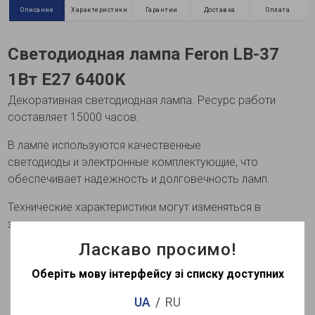
Описание
Характеристики
Гарантии
Доставка
Оплата
Светодиодная лампа Feron LB-37
1Вт E27 6400K
Декоративная светодиодная лампа. Ресурс работи
составляет 15000 часов.
В лампе используются качественные
светодиоды и электронные комплектующие, что
обеспечивает надежность и долговечность ламп.
Технические характеристики могут изменяться в
зависимости от партии
Ласкаво просимо!
Оберіть мову інтерфейсу зі списку доступних
Просмотренные
UA
RU