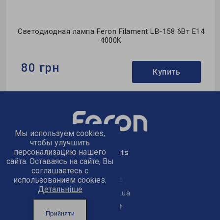
Светодиодная лампа Feron Filament LB-158 6Вт E14
4000K
80 грн
Купить
Бренд:
Feron
Формфактор:
С-тип
Коллекция:
Filament
Мы используем cookies,
чтобы улучшить
персонализацию нашего
text_kontacts
сайта. Оставаясь на сайте, Вы
соглашаетесь с
text_golov_ofis
использованием cookies.
Детальніше
office@feron.ua
Прийняти