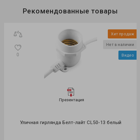
Бренд:
Feron
Рекомендованные товары
Формфактор:
G-тип
Мощность в рабочем режиме Pon, W:
1
ж
Хит продаж
о
Нет в наличии
0
Видео
Презентация
Уличная гирлянда Белт-лайт CL50-13 белый