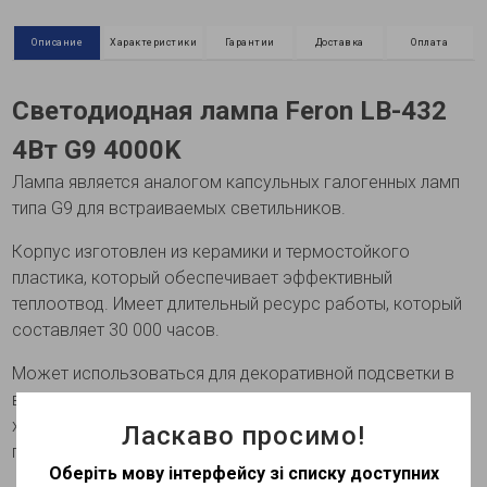
Описание
Характеристики
Гарантии
Доставка
Оплата
Светодиодная лампа Feron LB-432
4Вт G9 4000K
Лампа является аналогом капсульных галогенных ламп
типа G9 для встраиваемых светильников.
Корпус изготовлен из керамики и термостойкого
пластика, который обеспечивает эффективный
теплоотвод. Имеет длительный ресурс работы, который
составляет 30 000 часов.
Может использоваться для декоративной подсветки в
встраиваемых светильниках. Технические
характеристики могут изменяться в зависимости от
Ласкаво просимо!
партии
Оберіть мову інтерфейсу зі списку доступних