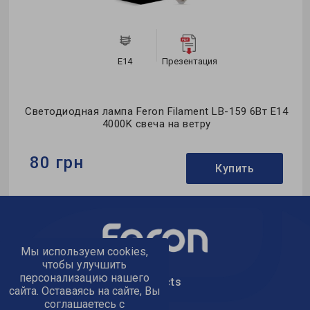
E14
Презентация
Светодиодная лампа Feron Filament LB-159 6Вт E14
4000K свеча на ветру
80 грн
Купить
Бренд:
Feron
Формфактор:
С-тип
Коллекция:
Filament
Мы используем cookies,
чтобы улучшить
персонализацию нашего
text_kontacts
сайта. Оставаясь на сайте, Вы
соглашаетесь с