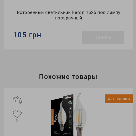
й
Встроенный светильник Feron 1525 под лампу
В
прозрачный
105 грн
Купить
Бренд:
Feron
Тип светильника:
встроенный
Тип лампы:
JCD9
Похожие товары
ж
Хит продаж
3