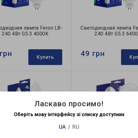
одиодная лампа Feron LB-
Светодиодная лампа Fe
240 4Вт G5.3 4000K
240 4Вт G5.3 640
грн
49 грн
Купить
Ку
Ласкаво просимо!
Оберіть мову інтерфейсу зі списку доступних
UA
RU
одиодная лампа Feron LB-
Светодиодная лампа Fe