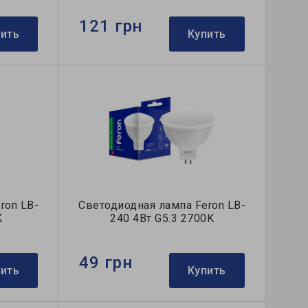
121 грн
пить
Купить
ron LB-
Светодиодная лампа Feron LB-
K
240 4Вт G5.3 2700K
49 грн
пить
Купить