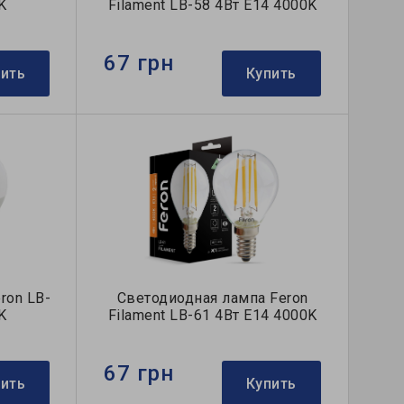
K
Filament LB-58 4Вт E14 4000K
67 грн
пить
Купить
ron LB-
Светодиодная лампа Feron
K
Filament LB-61 4Вт E14 4000K
67 грн
пить
Купить