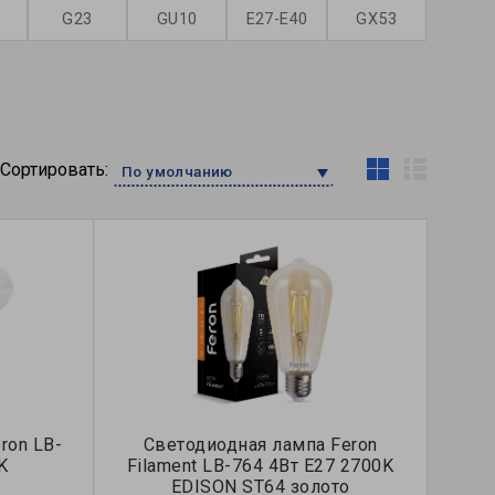
G23
GU10
E27-E40
GX53
Сортировать:
По умолчанию
ron LB-
Светодиодная лампа Feron
K
Filament LB-764 4Вт E27 2700K
EDISON ST64 золото