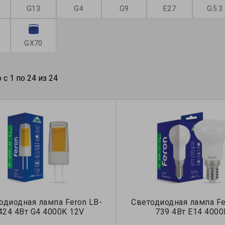
G13
G4
G9
Е27
G5.3
GX70
 с 1 по 24 из 24
одиодная лампа Feron LB-
Светодиодная лампа Fe
424 4Вт G4 4000K 12V
739 4Вт E14 4000