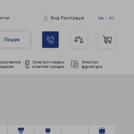
Вхід
Реєстрація
ратор
UA
RU
Пошук
оративное
Электротовары
Электро
ещение
комплектующие
фурнитура