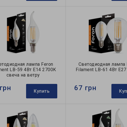
етодиодная лампа Feron
Светодиодная лампа 
ment LB-59 4Вт E14 2700K
Filament LB-61 4Вт E2
свеча на ветру
грн
67 грн
Купить
Ку