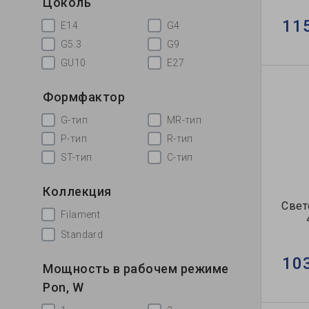
Цоколь
11
E14
G4
G5.3
G9
GU10
Е27
Формфактор
G-тип
MR-тип
P-тип
R-тип
ST-тип
С-тип
Коллекция
Свет
Filament
Standard
10
Мощность в рабочем режиме
Pon, W