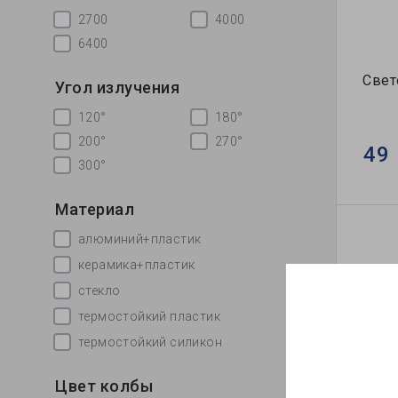
2700
4000
6400
Свет
Угол излучения
120°
180°
200°
270°
49 
300°
Материал
алюминий+пластик
керамика+пластик
стекло
термостойкий пластик
термостойкий силикон
Цвет колбы
Свет