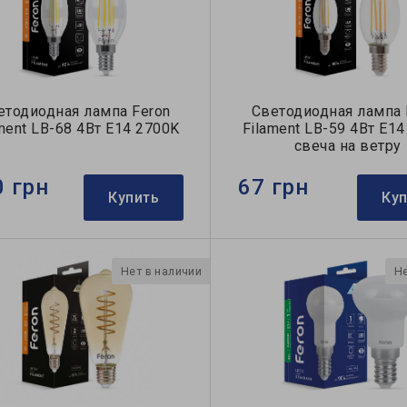
етодиодная лампа Feron
Светодиодная лампа 
ment LB-68 4Вт E14 2700K
Filament LB-59 4Вт E1
свеча на ветру
0 грн
67 грн
Купить
Ку
Нет в наличии
Не