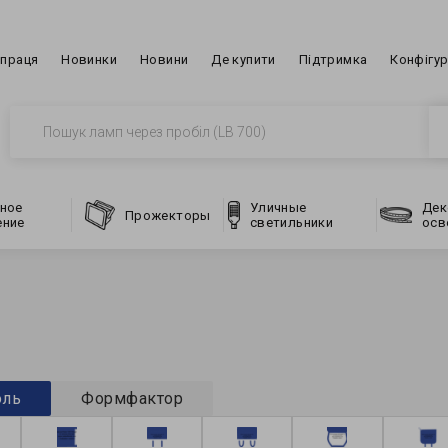
впраця
Новинки
Новини
Де купити
Підтримка
Конфігу
ное
Уличные
Дек
Прожекторы
ение
светильники
осв
оль
Формфактор