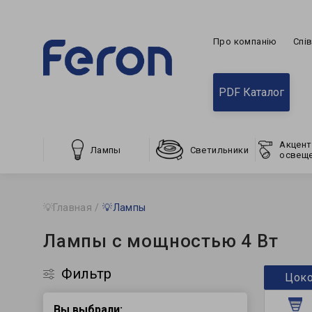
Про компанію
Спі
PDF Каталог
Акцент
Лампы
Светильники
освещ
💡Главная
💡Лампы
Лампы с мощностью 4 Вт
Фильтр
Цок
Вы выбрали: