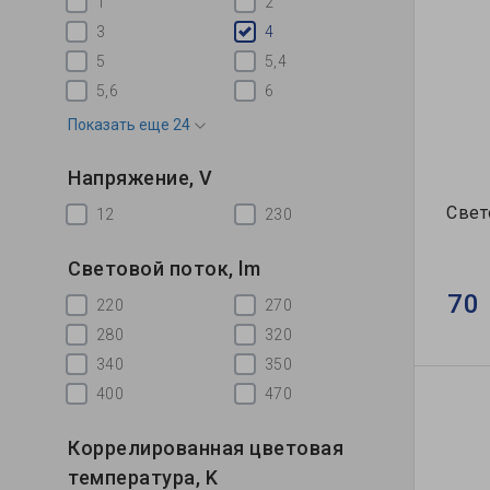
1
2
3
4
5
5,4
5,6
6
Показать еще 24
Напряжение, V
Свет
12
230
Световой поток, lm
70 
220
270
280
320
340
350
400
470
Коррелированная цветовая
температура, K