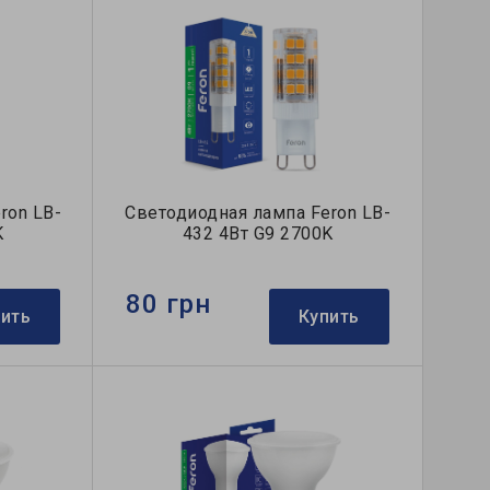
ron LB-
Светодиодная лампа Feron LB-
K
432 4Вт G9 2700K
80 грн
пить
Купить