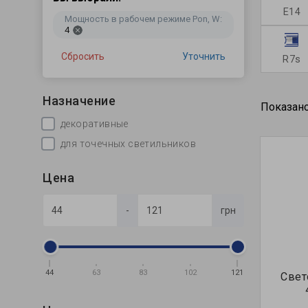
E14
Мощность в рабочем режиме Pon, W:
4
Сбросить
Уточнить
R7s
Назначение
Показано
декоративные
для точечных светильников
Цена
-
грн
44
63
83
102
121
Свет