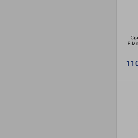
Св
Fila
11