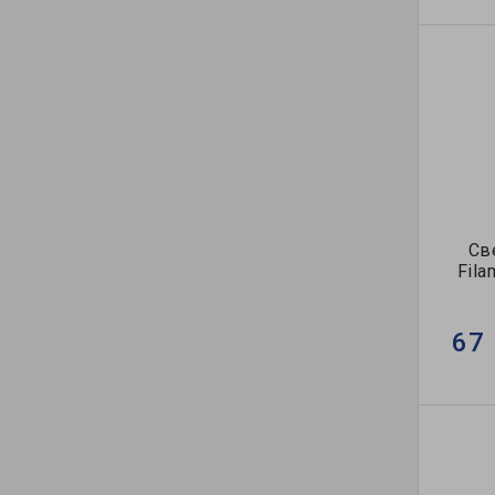
Св
Fila
67 