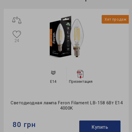
Формфактор:
А-тип
Коллекция:
Standard
ж
Хит продаж
24
E14
Презентация
Светодиодная лампа Feron Filament LB-158 6Вт E14
4000K
80 грн
Купить