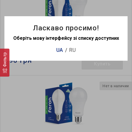
Ласкаво просимо!
Оберіть мову інтерфейсу зі списку доступних
Светодиодная лампа Feron LB-918 18Вт E27 6500K
UA
RU
Фильтр
96 грн
Купить
Нет в наличии