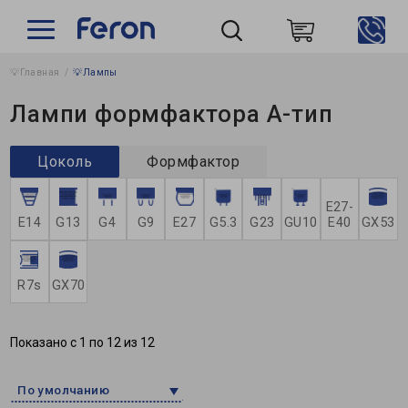
💡Главная
💡Лампы
Пошук
Лампи формфактора А-тип
Цоколь
Формфактор
E27-
E14
G13
G4
G9
Е27
G5.3
G23
GU10
E40
GX53
R7s
GX70
Показано с 1 по 12 из 12
По умолчанию