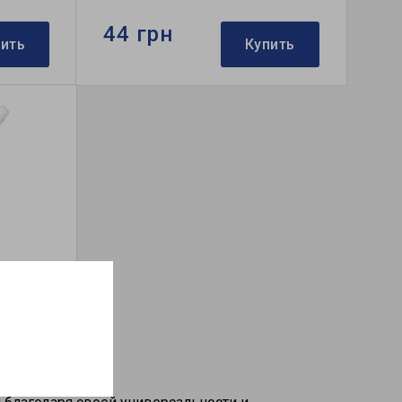
44 грн
пить
Купить
HB1 J118
пить