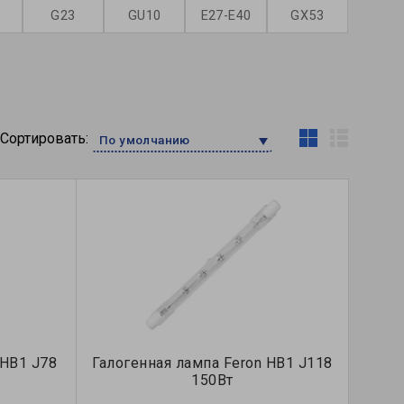
G23
GU10
E27-E40
GX53
Сортировать:
По умолчанию
 HB1 J78
Галогенная лампа Feron HB1 J118
150Вт