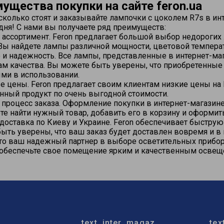
ущества покупки на сайте feron.ua
 сколько стоят и заказывайте лампочки с цоколем R7s в ин
дня! С нами вы получаете ряд преимуществ:
ассортимент. Feron предлагает большой выбор недорогих
Вы найдете лампы различной мощности, цветовой темпера
 и надежность. Все лампы, представленные в интернет-ма
ам качества. Вы можете быть уверены, что приобретенны
ми в использовании.
 цены. Feron предлагает своим клиентам низкие цены на 
нный продукт по очень выгодной стоимости.
процесс заказа. Оформление покупки в интернет-магазине
е найти нужный товар, добавить его в корзину и оформить
доставка по Киеву и Украине. Feron обеспечивает быструю
ыть уверены, что ваш заказ будет доставлен вовремя и в
это ваш надежный партнер в выборе осветительных прибо
 обеспечьте свое помещение ярким и качественным осве
text_inter_magaz
tex