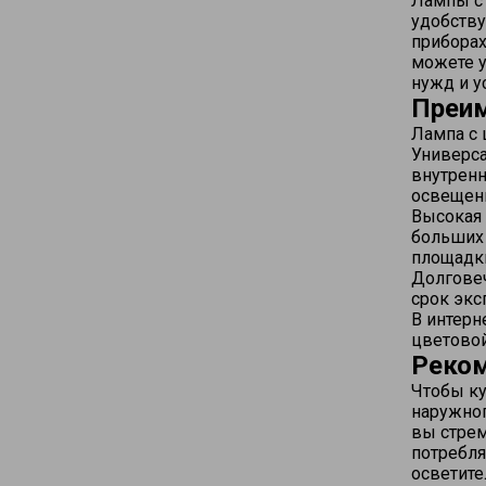
Лампы с 
удобству
приборах
можете у
нужд и у
Преим
Лампа с 
Универса
внутренн
освещени
Высокая 
больших 
площадки
Долгове
срок экс
В интерн
цветовой
Реком
Чтобы ку
наружног
вы стрем
потребля
осветите