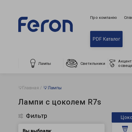
Про компанію
Спі
PDF Каталог
Акцент
Лампы
Светильники
освещ
💡Главная
💡Лампы
Лампи с цоколем R7s
Фильтр
Цок
Вы выбрали: