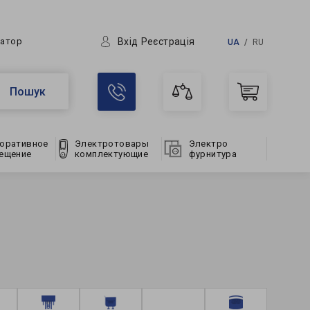
Вхід
Реєстрація
ратор
UA
RU
Пошук
оративное
Электротовары
Электро
ещение
комплектующие
фурнитура