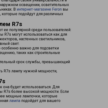
благодаря своей универсальности и
, наружном освещении, осветительных
ьниках. В
интернет-магазине Feron
вы
s, которые подойдут для различных
лем R7s
т ее популярной среди пользователей:
ы R7s могут использоваться как для
ожекторов, настенных светильников,
ивный свет.
о особенно важно для подсветки
ещению, таких как строительные
лительный срок службы, превышающий
ть R7s лампу нужной мощности,
7s
ак она будет использоваться. Для
ы R7s более высокой мощности. Если
енее мощные лампочки, которые
анная
лампа
подойдет для вашего