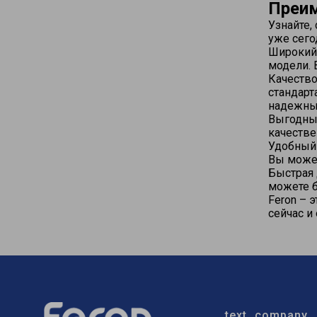
Преим
Узнайте,
уже сего
Широкий 
модели. 
Качество
стандарт
надежны
Выгодные
качестве
Удобный 
Вы может
Быстрая 
можете б
Feron – 
сейчас и
text_company