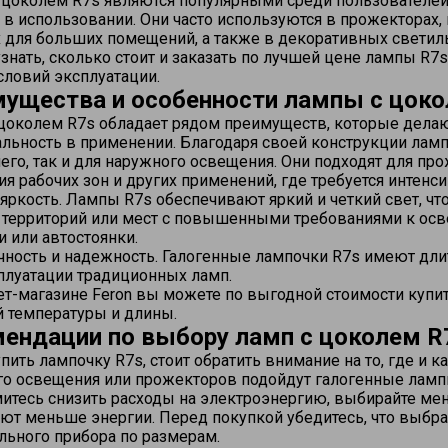
цоколем R7s являются популярными среди пользователей 
 в использовании. Они часто используются в прожекторах
 для больших помещений, а также в декоративных светил
знать, сколько стоит и заказать по лучшей цене лампы R7
словий эксплуатации.
ущества и особенности лампы с цоко
цоколем R7s обладает рядом преимуществ, которые делаю
льность в применении. Благодаря своей конструкции ламп
его, так и для наружного освещения. Они подходят для пр
я рабочих зон и других применений, где требуется интенс
яркость. Лампы R7s обеспечивают яркий и четкий свет, чт
территорий или мест с повышенными требованиями к осв
 или автостоянки.
чность и надежность. Галогенные лампочки R7s имеют д
плуатации традиционных ламп.
ет-магазине Feron вы можете по выгодной стоимости купи
 температуры и длины.
ендации по выбору ламп с цоколем R
пить лампочку R7s, стоит обратить внимание на то, где и к
о освещения или прожекторов подойдут галогенные ламп
итесь снизить расходы на электроэнергию, выбирайте м
ют меньше энергии. Перед покупкой убедитесь, что выбр
льного прибора по размерам.