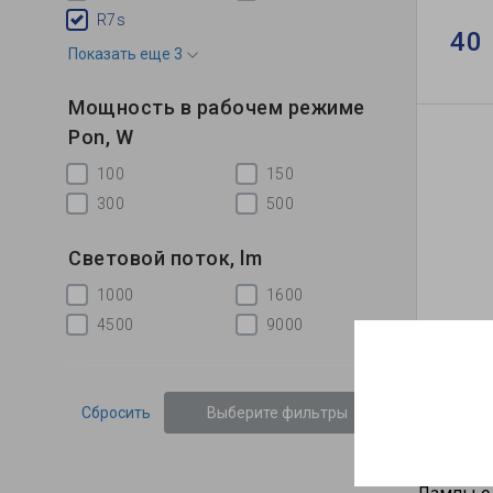
R7s
40 
Показать еще 3
Мощность в рабочем режиме
Pon, W
100
150
300
500
Световой поток, lm
1000
1600
4500
9000
Галоге
Сбросить
Выберите фильтры
44 