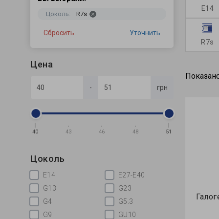
E14
Цоколь:
R7s
Сбросить
Уточнить
R7s
Цена
Показано 
-
грн
40
43
46
48
51
Цоколь
E14
E27-E40
G13
G23
Галог
G4
G5.3
G9
GU10