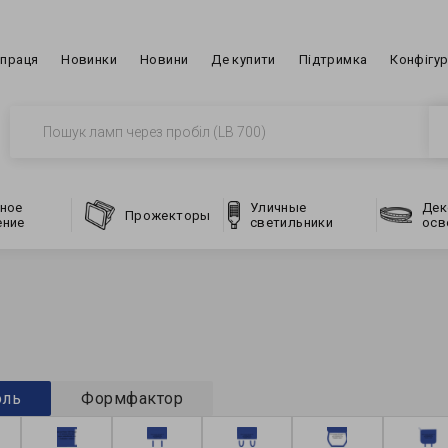
впраця
Новинки
Новини
Де купити
Підтримка
Конфігу
ное
Уличные
Дек
Прожекторы
ение
светильники
осв
оль
Формфактор