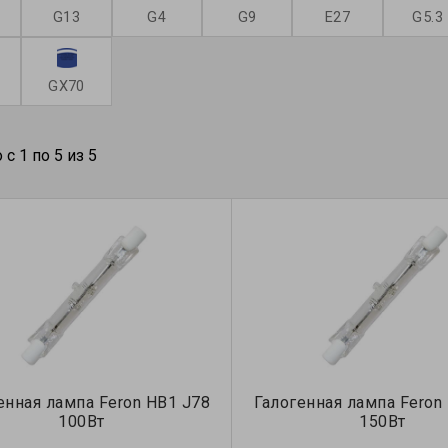
G13
G4
G9
Е27
G5.3
GX70
с 1 по 5 из 5
енная лампа Feron HB1 J78
Галогенная лампа Feron
100Вт
150Вт