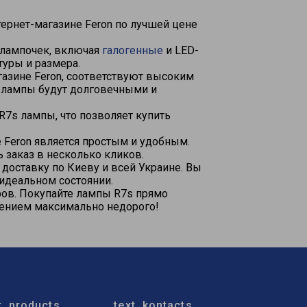
тернет-магазине Feron по лучшей цене
 лампочек, включая
галогенные
и LED-
туры и размера.
газине Feron, соответствуют высоким
е лампы будут долговечными и
R7s лампы, что позволяет купить
 Feron является простым и удобным.
 заказ в несколько кликов.
 доставку по Киеву и всей Украине. Вы
 идеальном состоянии.
ров. Покупайте лампы R7s прямо
щением максимально недорого!
t_products
text_kontacts