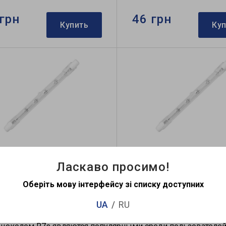
грн
46 грн
Купить
Ку
нная лампа Feron HB1 J118
Галогенная лампа Feron 
300Вт
500Вт
Ласкаво просимо!
Оберіть мову інтерфейсу зі списку доступних
грн
51 грн
Купить
Ку
UA
RU