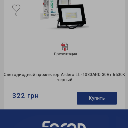
0
Презентация
0K
Светодиодный прожектор Ardero LL-1030ARD 30Вт 6500K
С
черный
322 грн
Купить
Бренд:
Ardero
Тип светильника:
светодиодный прожектор