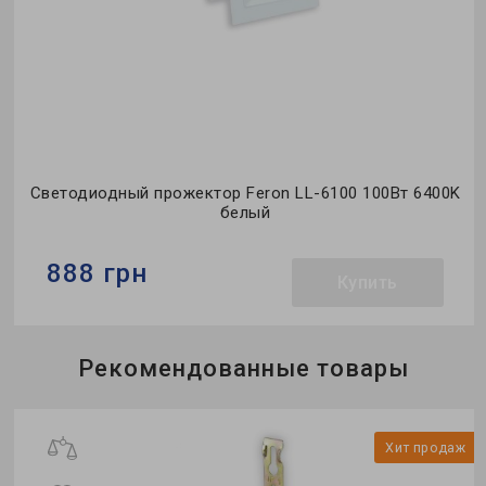
Светодиодный прожектор Feron LL-6100 100Вт 6400K
белый
888 грн
Купить
Бренд:
Feron
Рекомендованные товары
Тип светильника:
светодиодный прожектор
Тип источника света:
LED
ж
Хит продаж
и