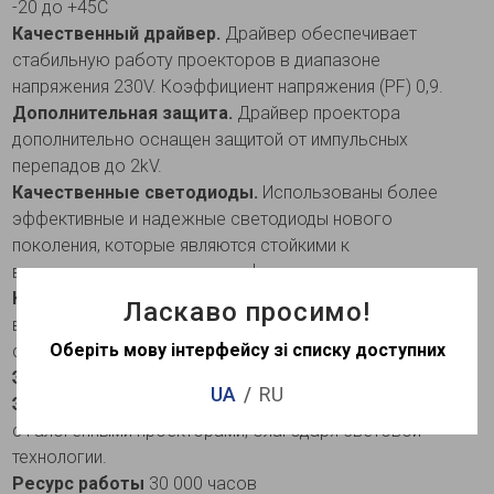
-20 до +45С
Качественный драйвер.
Драйвер обеспечивает
стабильную работу проекторов в диапазоне
напряжения 230V. Коэффициент напряжения (PF) 0,9.
Дополнительная защита.
Драйвер проектора
дополнительно оснащен защитой от импульсных
перепадов до 2kV.
Качественные светодиоды.
Использованы более
эффективные и надежные светодиоды нового
поколения, которые являются стойкими к
возникновению световых дефектов.
Компактный корпус
. Благодаря узкому корпусу,
Ласкаво просимо!
возможен монтаж в ниши небольшой глубины и
Оберіть мову інтерфейсу зі списку доступних
сложные для установки места.
Энергоэффективность
90Lm/W
UA
RU
Экономия
. Экономит около 80% энергии по сравнению
с галогенными проекторами, благодаря световой
технологии.
Ресурс работы
30 000 часов