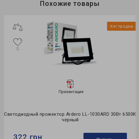
Цвет:
белый
Похожие товары
ж
Хит продаж
0
Презентация
0K
Светодиодный прожектор Ardero LL-1030ARD 30Вт 6500K
С
черный
322 грн