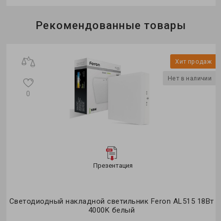
Бренд:
Feron
Рекомендованные товары
Тип светильника:
накладной
Тип источника света:
LED
Хит продаж
Нет в наличии
0
Презентация
Светодиодный накладной светильник Feron AL515 18Вт
4000K белый