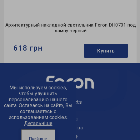
од
Архитектурный накладной светильник Feron DH0701 под
лампу черный
618 грн
Купить
Бренд:
Feron
Тип светильника:
накладной
Мы используем cookies,
Тип источника света:
Под лампу
чтобы улучшить
персонализацию нашего
text_kontacts
сайта. Оставаясь на сайте, Вы
соглашаетесь с
использованием cookies.
text_golov_ofis
Детальніше
office@feron.ua
Прийняти