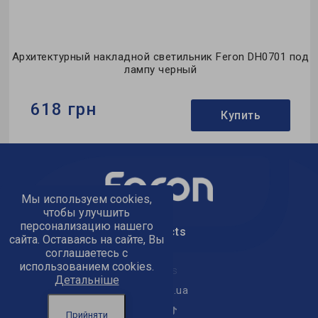
ладной светильник Feron DH0701 под
Архитектурный накла
лампу черный
845 грн
Купить
Бренд:
Feron
:
накладной
Тип светильника:
н
Мы используем cookies,
ета:
Под лампу
Тип источника свет
чтобы улучшить
персонализацию нашего
text_kontacts
сайта. Оставаясь на сайте, Вы
соглашаетесь с
использованием cookies.
text_golov_ofis
Детальніше
office@feron.ua
Прийняти