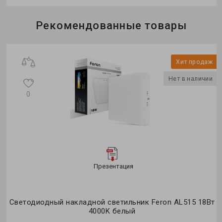
Бренд:
Feron
Рекомендованные товары
Тип светильника:
накладной
Тип источника света:
LED
Хит продаж
Нет в наличии
0
Презентация
Светодиодный накладной светильник Feron AL515 18Вт
4000K белый