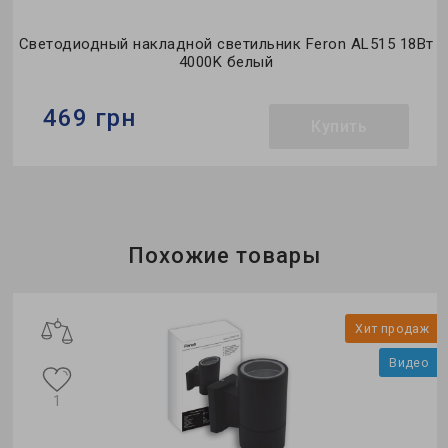
Светодиодный накладной светильник Feron AL515 18Вт
4000K белый
469 грн
Купить
Бренд:
Feron
Тип светильника:
накладной
Тип источника света:
LED
Похожие товары
ит продаж
Хит 
Видео
1