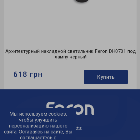
H0701 под
Архитектурный накладной светильник Feron DH07
лампу серый
845 грн
ь
Купить
Бренд:
Feron
Тип светильника:
накладной
Мы используем cookies,
Тип источника света:
под лампу
чтобы улучшить
персонализацию нашего
text_kontacts
сайта. Оставаясь на сайте, Вы
соглашаетесь с